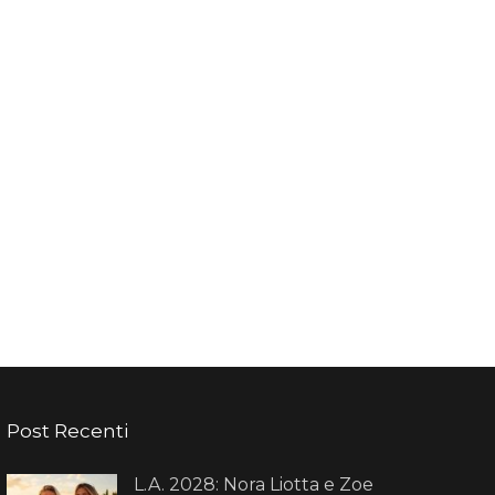
Post Recenti
L.A. 2028: Nora Liotta e Zoe