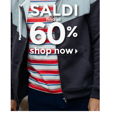
Snook Surfcamp & Yoga
Algarve
Garage Open: Torna I
Semaforo Rosso
SET 04, 2016
AGO 28, 2016