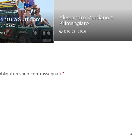
Alessandro Marcianò A
entura Surf Camp
Kilimangiaro
tirosso
DIC 02, 2016
 2016
bbligatori sono contrassegnati
*