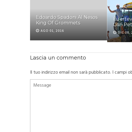
nfortunato
Edoardo Spadoni Al Nesos
Fuertev
King Of Grommets
Con Pet
AGO 01, 2016
DIC 08,
Lascia un commento
Il tuo indirizzo email non sarà pubblicato.
I campi o