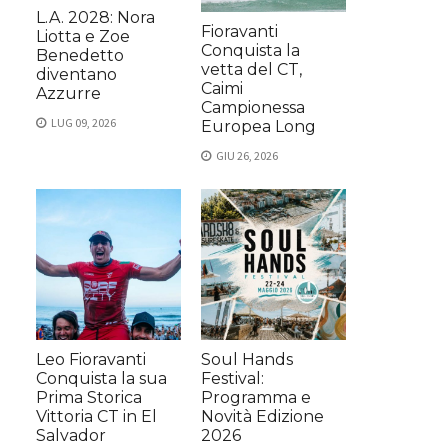
L.A. 2028: Nora
Fioravanti
Liotta e Zoe
Conquista la
Benedetto
vetta del CT,
diventano
Caimi
Azzurre
Campionessa
LUG 09, 2026
Europea Long
GIU 26, 2026
Leo Fioravanti
Soul Hands
Conquista la sua
Festival:
Prima Storica
Programma e
Vittoria CT in El
Novità Edizione
Salvador
2026