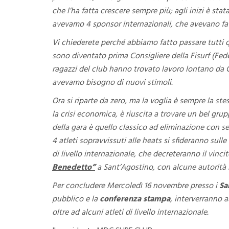
che l’ha fatta crescere sempre più; agli inizi è stat
avevamo 4 sponsor internazionali, che avevano fat
Vi chiederete perché abbiamo fatto passare tutti 
sono diventato prima Consigliere della Fisurf (Feder
ragazzi del club hanno trovato lavoro lontano da 
avevamo bisogno di nuovi stimoli.
Ora si riparte da zero, ma la voglia è sempre la ste
la crisi economica, è riuscita a trovare un bel gru
della gara è quello classico ad eliminazione con se
4 atleti sopravvissuti alle heats si sfideranno sull
di livello internazionale, che decreteranno il vinci
Benedetto”
a Sant’Agostino, con alcune autorità l
Per concludere Mercoledì 16 novembre presso i
Sa
pubblico e la
conferenza stampa
, interverranno a
oltre ad alcuni atleti di livello internazionale.