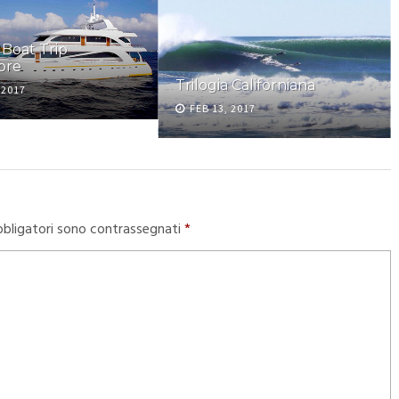
 Boat Trip
bre
Trilogia Californiana
 2017
FEB 13, 2017
bbligatori sono contrassegnati
*