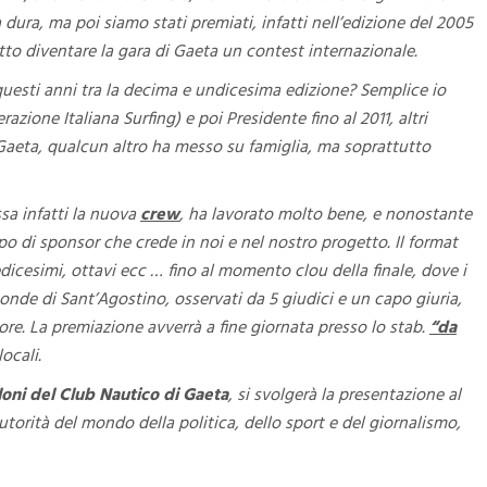
a dura, ma poi siamo stati premiati, infatti nell’edizione del 2005
to diventare la gara di Gaeta un contest internazionale.
questi anni tra la decima e undicesima edizione? Semplice io
azione Italiana Surfing) e poi Presidente fino al 2011, altri
Gaeta, qualcun altro ha messo su famiglia, ma soprattutto
ssa infatti la nuova
crew
, ha lavorato molto bene, e nonostante
ppo di sponsor che crede in noi e nel nostro progetto. Il format
dicesimi, ottavi ecc … fino al momento clou della finale, dove i
e onde di Sant’Agostino, osservati da 5 giudici e un capo giuria,
tore. La premiazione avverrà a fine giornata presso lo stab.
“da
ocali.
loni del Club Nautico di Gaeta
, si svolgerà la presentazione al
utorità del mondo della politica, dello sport e del giornalismo,