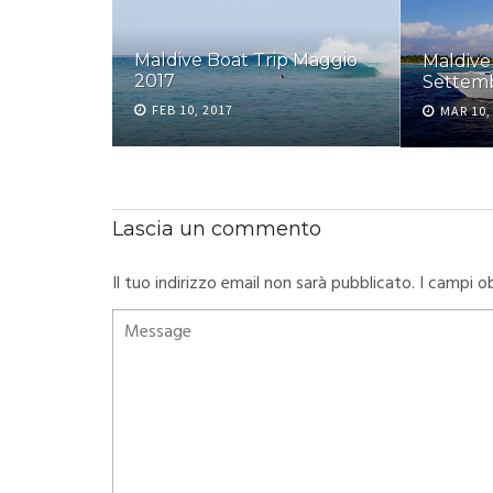
Maldive Boat Trip Maggio
Maldive
2017
Settem
ject
FEB 10, 2017
MAR 10,
Lascia un commento
Il tuo indirizzo email non sarà pubblicato.
I campi o