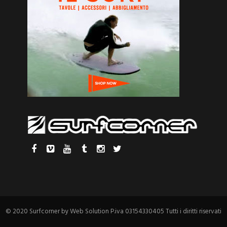
© 2020 Surfcorner by Web Solution P.iva 03154330405 Tutti i diritti riservati