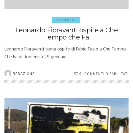
FLASH NEWS
Leonardo Fioravanti ospite a Che
Tempo che Fa
Leonardo Fioravanti torna ospite di Fabio Fazio a Che Tempo
Che Fa di domenica 29 gennaio
SU
REDAZIONE
0
COMMENTI DISABILITATI
L
FI
OS
A
C
T
C
FA