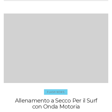
SP
AL
N
KI
O
G
FLASH NEWS
Allenamento a Secco Per il Surf
con Onda Motoria