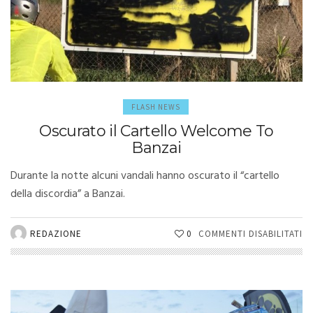
FLASH NEWS
Oscurato il Cartello Welcome To
Banzai
Durante la notte alcuni vandali hanno oscurato il “cartello
della discordia” a Banzai.
SU
REDAZIONE
0
COMMENTI DISABILITATI
O
IL
C
W
T