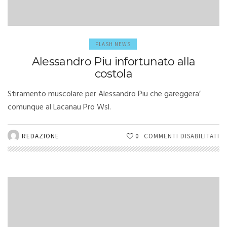
FLASH NEWS
Alessandro Piu infortunato alla
costola
Stiramento muscolare per Alessandro Piu che gareggera’
comunque al Lacanau Pro Wsl.
SU
REDAZIONE
0
COMMENTI DISABILITATI
A
PI
I
AL
C