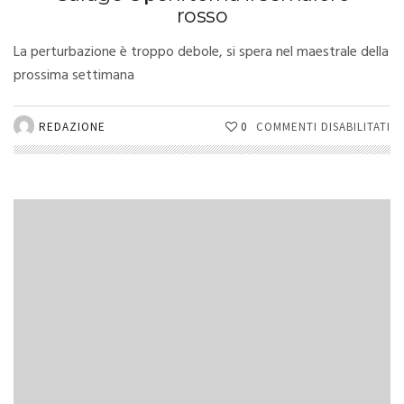
rosso
La perturbazione è troppo debole, si spera nel maestrale della
prossima settimana
SU
REDAZIONE
0
COMMENTI DISABILITATI
G
OP
T
IL
S
R