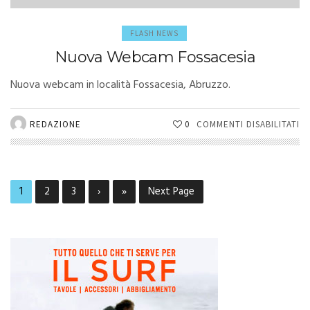
FLASH NEWS
Nuova Webcam Fossacesia
Nuova webcam in località Fossacesia, Abruzzo.
SU
REDAZIONE
0
COMMENTI DISABILITATI
N
W
FO
1
2
3
›
»
Next Page