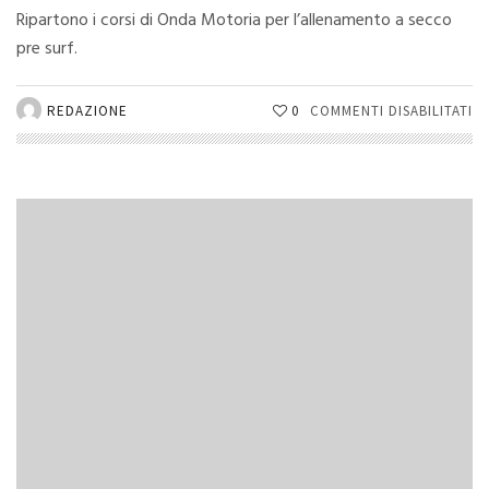
Ripartono i corsi di Onda Motoria per l’allenamento a secco
pre surf.
SU
REDAZIONE
0
COMMENTI DISABILITATI
A
A
S
P
IL
SU
C
O
M