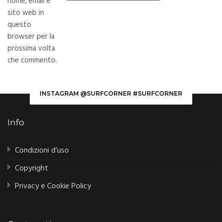
nome, email e
sito web in
questo
browser per la
prossima volta
che commento.
INSTAGRAM @SURFCORNER #SURFCORNER
Info
Condizioni d’uso
Copyright
Privacy e Cookie Policy