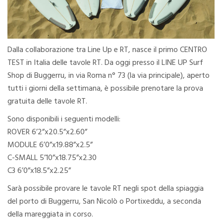
Dalla collaborazione tra Line Up e RT, nasce il primo CENTRO
TEST in Italia delle tavole RT. Da oggi presso il LINE UP Surf
Shop di Buggerru, in via Roma n° 73 (la via principale), aperto
tutti i giorni della settimana, è possibile prenotare la prova
gratuita delle tavole RT.
Sono disponibili i seguenti modelli:
ROVER 6’2”x20.5”x2.60”
MODULE 6’0”x19.88”x2.5”
C-SMALL 5’10”x18.75”x2.30
C3 6’0”x18.5”x2.25”
Sarà possibile provare le tavole RT negli spot della spiaggia
del porto di Buggerru, San Nicolò o Portixeddu, a seconda
della mareggiata in corso.