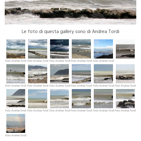
Le foto di questa gallery sono di Andrea Tordi
Foto Andrea Tordi
Foto Andrea Tordi
Foto Andrea Tordi
Foto Andrea Tordi
Foto Andrea Tordi
Foto Andrea Tordi
Foto Andrea Tordi
Foto Andrea Tordi
Foto Andrea Tordi
Foto Andrea Tordi
Foto Andrea Tordi
Foto Andrea Tordi
Foto Andrea Tordi
Foto Andrea Tordi
Foto Andrea Tordi
Foto Andrea Tordi
Foto Andrea Tordi
Foto Andrea Tordi