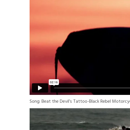
Song: Beat the Devil’s Tattoo-Black Rebel Motorcy