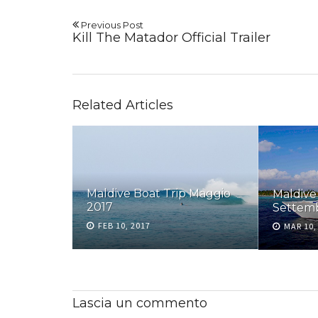
Previous Post
Kill The Matador Official Trailer
Related Articles
Maldive Boat Trip Maggio
Maldive
2017
Settem
ject
FEB 10, 2017
MAR 10,
Lascia un commento