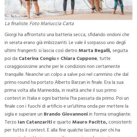
La finaliste. Foto Mariuccia Carta
Giorgi ha affrontato una batteria secca, sfidando ondoni che
in serata erano già imbizzarriti. Le vale il sorpasso uno degli
ultimi frangenti: si lascia così dietro
Marta Begalli,
seguita
poi da
Caterina Congiu
e
Chiara Cuppone
, tutte
coraggiosissime anche per le condizioni non certamente
tranquille. Neanche un colpo a salve poi nel cammino che dal
primo round ha portato Alberto Barzan in finale. Era la sua
prima volta alla Marinedda, in realtà anche il suo primo
contest in Italia e ogni batteria l’ha passata da primo. Poi un
finale con i fuochi di artificio e un’ultima onda per mettere la
sigla e superare un
Brando Giovannoni
in forma smagliante.
Terzo
Ian Catanzariti
e quarto
Mauro Pacitto,
consistenti
per tutto il contest. E alla fine qualche lacrima per chi ha