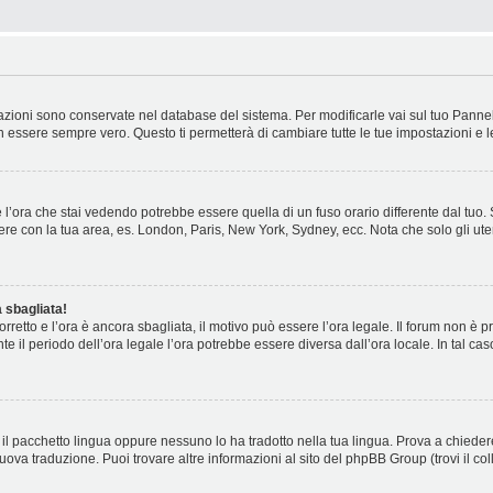
stazioni sono conservate nel database del sistema. Per modificarle vai sul tuo Panne
essere sempre vero. Questo ti permetterà di cambiare tutte le tue impostazioni e l
l’ora che stai vedendo potrebbe essere quella di un fuso orario differente dal tuo.
cidere con la tua area, es. London, Paris, New York, Sydney, ecc. Nota che solo gli ute
 sbagliata!
corretto e l’ora è ancora sbagliata, il motivo può essere l’ora legale. Il forum non è
nte il periodo dell’ora legale l’ora potrebbe essere diversa dall’ora locale. In tal ca
il pacchetto lingua oppure nessuno lo ha tradotto nella tua lingua. Prova a chiedere
nuova traduzione. Puoi trovare altre informazioni al sito del phpBB Group (trovi il c