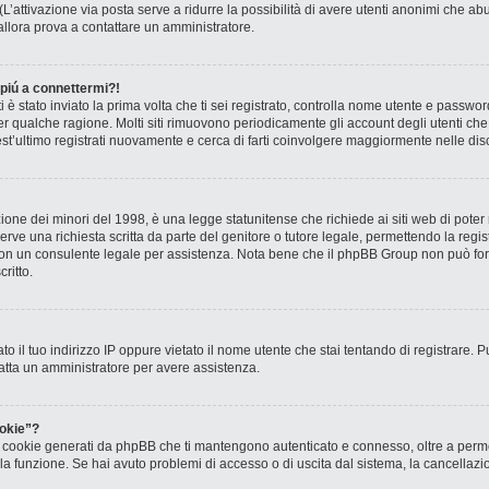
? (L’attivazione via posta serve a ridurre la possibilità di avere utenti anonimi che 
, allora prova a contattare un amministratore.
 piú a connettermi?!
ti è stato inviato la prima volta che ti sei registrato, controlla nome utente e passw
 per qualche ragione. Molti siti rimuovono periodicamente gli account degli utenti c
st’ultimo registrati nuovamente e cerca di farti coinvolgere maggiormente nelle dis
one dei minori del 1998, è una legge statunitense che richiede ai siti web di poter r
rve una richiesta scritta da parte del genitore o tutore legale, permettendo la regis
o con un consulente legale per assistenza. Nota bene che il phpBB Group non può forn
ritto.
to il tuo indirizzo IP oppure vietato il nome utente che stai tentando di registrare. P
ntatta un amministratore per avere assistenza.
okie”?
 i cookie generati da phpBB che ti mantengono autenticato e connesso, oltre a permet
o la funzione. Se hai avuto problemi di accesso o di uscita dal sistema, la cancellaz