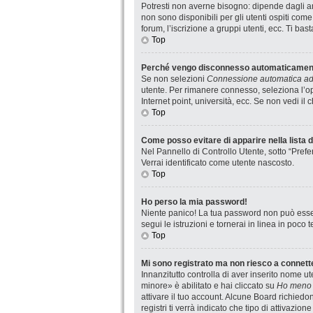
Potresti non averne bisogno: dipende dagli am
non sono disponibili per gli utenti ospiti com
forum, l’iscrizione a gruppi utenti, ecc. Ti ba
Top
Perché vengo disconnesso automaticamen
Se non selezioni
Connessione automatica ad 
utente. Per rimanere connesso, seleziona l’op
Internet point, università, ecc. Se non vedi il
Top
Come posso evitare di apparire nella lista de
Nel Pannello di Controllo Utente, sotto “Prefe
Verrai identificato come utente nascosto.
Top
Ho perso la mia password!
Niente panico! La tua password non può esser
segui le istruzioni e tornerai in linea in poco 
Top
Mi sono registrato ma non riesco a connett
Innanzitutto controlla di aver inserito nome 
minore» è abilitato e hai cliccato su
Ho meno 
attivare il tuo account. Alcune Board richiedo
registri ti verrà indicato che tipo di attivazio