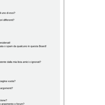
i uno di essi?
ri differenti?
esiderati!
rata o spam da qualcuno in questa Board!
nte dalla mia lista amici o ignorati?
 pagina vuota?
i argomenti?
izione?
to argomento o forum?