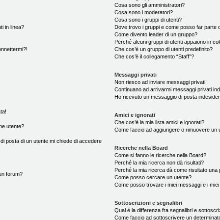
Cosa sono gli amministratori?
Cosa sono i moderatori?
Cosa sono i gruppi di utenti?
i in linea?
Dove trovo i gruppi e come posso far parte d
Come divento leader di un gruppo?
Perché alcuni gruppi di utenti appaiono in colo
onnettermi?!
Che cos’è un gruppo di utenti predefinito?
Che cos’è il collegamento “Staff”?
Messaggi privati
Non riesco ad inviare messaggi privati!
Continuano ad arrivarmi messaggi privati ind
Ho ricevuto un messaggio di posta indeside
ta!
Amici e ignorati
Che cos’è la mia lista amici e ignorati?
me utente?
Come faccio ad aggiungere o rimuovere un ute
 di posta di un utente mi chiede di accedere
Ricerche nella Board
Come si fanno le ricerche nella Board?
Perché la mia ricerca non dà risultati?
Perché la mia ricerca dà come risultato una
un forum?
Come posso cercare un utente?
Come posso trovare i miei messaggi e i mie
Sottoscrizioni e segnalibri
Qual è la differenza fra segnalibri e sottoscr
Come faccio ad sottoscrivere un determina