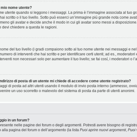
 mio nome utente?
 utente quando si leggono i messaggi. La prima è l’immagine associata al tuo gra
 hai scritto o il tuo livello. Sotto può esserci un’immagine piú grande nota come ava
 meno gli avatar e decide anche il modo in cui gli avatar sono messi a disposizione.
e devi chiedere a questa le ragioni.
ome del tuo livello (i gradi compaiono sotto al tuo nome utente nei messaggi e nel t
il numero di interventi che hai scritto e per identificare certi utenti; ad es., moderat
terventi non necessari solo per aumentare il tuo livello; se fai cosí, i moderatori 
ndirizzo di posta di un utente mi chiede di accedere come utente registrato?
saggi di posta ad altri utenti usando il modulo di invio posta interno (ammesso, ovv
venire un uso scorretto o malevolo del sistema di posta da parte di utenti anonimi.
gio in un forum?
resente nelle pagine dei forum o degli argomenti. Potresti avere bisogno di registra
o alla pagina del forum o dell’argomento (la lista
Puoi aprire nuovi argomenti
,
Puoi 