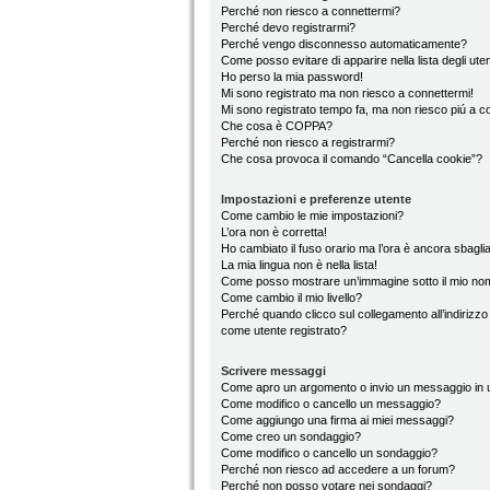
Perché non riesco a connettermi?
Perché devo registrarmi?
Perché vengo disconnesso automaticamente?
Come posso evitare di apparire nella lista degli utent
Ho perso la mia password!
Mi sono registrato ma non riesco a connettermi!
Mi sono registrato tempo fa, ma non riesco piú a c
Che cosa è COPPA?
Perché non riesco a registrarmi?
Che cosa provoca il comando “Cancella cookie”?
Impostazioni e preferenze utente
Come cambio le mie impostazioni?
L’ora non è corretta!
Ho cambiato il fuso orario ma l’ora è ancora sbaglia
La mia lingua non è nella lista!
Come posso mostrare un’immagine sotto il mio no
Come cambio il mio livello?
Perché quando clicco sul collegamento all’indirizzo
come utente registrato?
Scrivere messaggi
Come apro un argomento o invio un messaggio in 
Come modifico o cancello un messaggio?
Come aggiungo una firma ai miei messaggi?
Come creo un sondaggio?
Come modifico o cancello un sondaggio?
Perché non riesco ad accedere a un forum?
Perché non posso votare nei sondaggi?