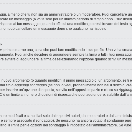
saggi, a meno che tu non sia un amministratore o un moderatore. Puoi cancellare 
icare un messaggio (a volte solo per un limitato periodo di tempo dopo il suo inse
sposto al tuo messaggio, quando effettui una modifica, potresti trovare del testo ag
, non può cancellare un messaggio dopo che qualcuno ha risposto.
?
 prima crearne una, cosa che puoi fare modificando il tuo profilo. Una volta creat
ungerla. Puoi anche decidere di aggiungere sempre la firma a tutti i tuoi messagg
pre evitare di aggiungere la firma deselezionando l’opzione quando scrivi un mess
n nuovo argomento (o quando modifichi il primo messaggio di un argomento, se ti è
dal titolo
Aggiungi sondaggio
(se non lo vedi, probabilmente non hai il diritto di cre
r inserire un’opzione di risposta, scrivila nell’apposito spazio e clicca su
Aggiung
 C’è un limite al numero di opzioni di risposta che puoi aggiungere, stabilito dall’am
 modificati e cancellati solo dai rispettivi autori, dai moderatori e dall’amministr
è sempre associato il sondaggio). Se nessuno ha ancora votato, il sondaggio può e
arlo. Il limite per le opzioni del sondaggio è impostato dall’amministratore. Se vuoi 