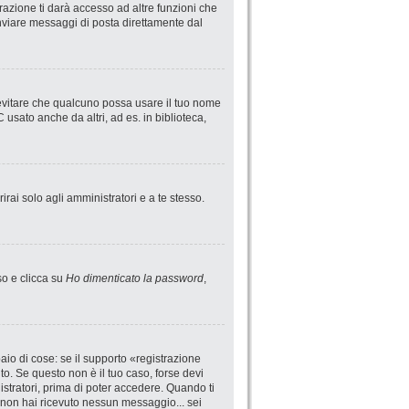
azione ti darà accesso ad altre funzioni che
 inviare messaggi di posta direttamente dal
 evitare che qualcuno possa usare il tuo nome
usato anche da altri, ad es. in biblioteca,
irai solo agli amministratori e a te stesso.
so e clicca su
Ho dimenticato la password
,
io di cose: se il supporto «registrazione
uto. Se questo non è il tuo caso, forse devi
istratori, prima di poter accedere. Quando ti
 se non hai ricevuto nessun messaggio... sei