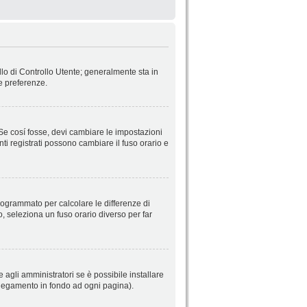
llo di Controllo Utente; generalmente sta in
e preferenze.
 Se cosí fosse, devi cambiare le impostazioni
nti registrati possono cambiare il fuso orario e
 programmato per calcolare le differenze di
so, seleziona un fuso orario diverso per far
 agli amministratori se è possibile installare
ollegamento in fondo ad ogni pagina).