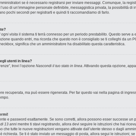
ministratori se è necessario registrarsi per inviare messaggi. Comunque, la registr
e l’uso di un’immagine personale definibile, messaggistica privata, la possibilità di
stano pochi secondi per registrarti e quindi ti raccomandiamo di farlo.
te?
ogni visita
il sistema ti terrà connesso per un periodo prestabilito. Questo serve a
zione quando entri, ma ricorda che questo non è consigliato se ti colleghi da un PC 
 checkbox, significa che un amministratore ha disabilitato questa caratteristica.
gli utenti in linea?
renze”, trovi l’opzione
Nascondi il tuo stato in linea
. Attivando questa opzione, appar
e recuperata, ma può essere rigenerata. Per far questo vai nella pagina di ingres
tempo.
ermi!
utente e password esattamente. Se sono corretti, allora possono esser successe un pa
di 13 anni
mentre ti stavi registrando, allora devi seguire le istruzioni che hai ricev
no che tutte le nuove registrazioni vengano attivate dall’utente stesso o dagli ammin
ne è richiesta. Se ti è stato inviato un messaggio di posta, allora segui le istruzioni;