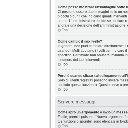
Come posso mostrare un’immagine sotto il
Ci possono essere due immagini sotto un nome
blocchi o punti che indicano quanti interventi
utente. L’amministratore decide se abilitare o
allora è una decisione dell’amministrazione, 
Top
Come cambio il mio livello?
In genere, non puoi cambiare direttamente il n
usando). Molti adottano i livelli per indicare 
specifico. Per favore non abusare inviando in
il numero dei tuoi interventi.
Top
Perché quando clicco sul collegamento all’i
Solo gli utenti registrati possono inviare mes
abilitato questa funzione). Questo serve a pre
Top
Scrivere messaggi
Come apro un argomento o invio un messag
Facile, premi il pulsante “Nuovo argomento” p
tue funzioni disponibili sono elencate in fond
Top