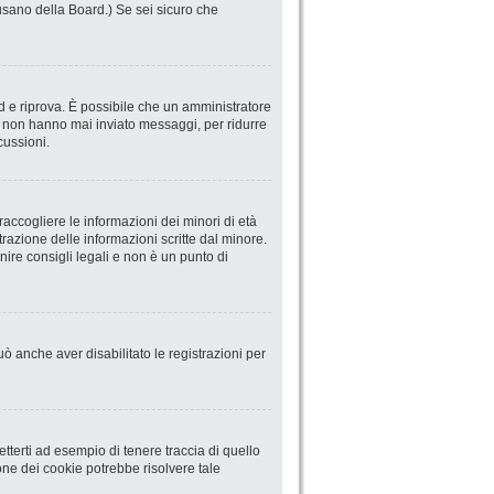
abusano della Board.) Se sei sicuro che
ord e riprova. È possibile che un amministratore
he non hanno mai inviato messaggi, per ridurre
cussioni.
accogliere le informazioni dei minori di età
trazione delle informazioni scritte dal minore.
ire consigli legali e non è un punto di
uò anche aver disabilitato le registrazioni per
terti ad esempio di tenere traccia di quello
ione dei cookie potrebbe risolvere tale