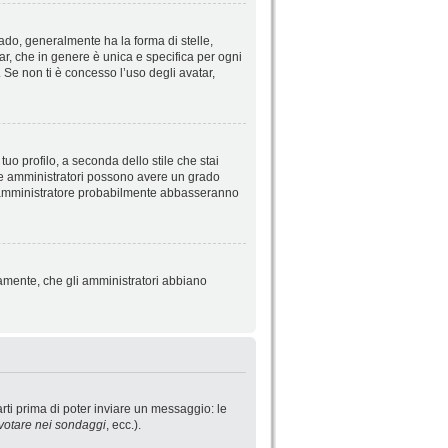
do, generalmente ha la forma di stelle,
tar, che in genere è unica e specifica per ogni
 Se non ti è concesso l’uso degli avatar,
uo profilo, a seconda dello stile che stai
ori e amministratori possono avere un grado
o l’amministratore probabilmente abbasseranno
iamente, che gli amministratori abbiano
rti prima di poter inviare un messaggio: le
votare nei sondaggi
, ecc.).