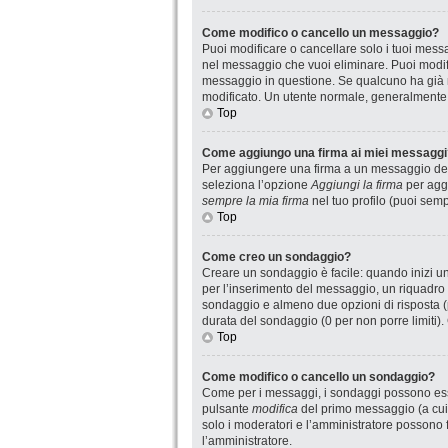
Come modifico o cancello un messaggio?
Puoi modificare o cancellare solo i tuoi mes
nel messaggio che vuoi eliminare. Puoi modif
messaggio in questione. Se qualcuno ha già ri
modificato. Un utente normale, generalmente
Top
Come aggiungo una firma ai miei messaggi
Per aggiungere una firma a un messaggio devi
seleziona l’opzione
Aggiungi la firma
per aggi
sempre la mia firma
nel tuo profilo (puoi sem
Top
Come creo un sondaggio?
Creare un sondaggio è facile: quando inizi u
per l’inserimento del messaggio, un riquadro 
sondaggio e almeno due opzioni di risposta (pe
durata del sondaggio (0 per non porre limiti).
Top
Come modifico o cancello un sondaggio?
Come per i messaggi, i sondaggi possono essere
pulsante
modifica
del primo messaggio (a cui 
solo i moderatori e l’amministratore possono f
l’amministratore.