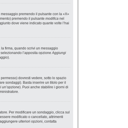
un messaggio premendo il pulsante con la «X»
rimento) premendo il pulsante
modifica
nel
giunto dove viene indicato quante volte l’hai
a la firma, quando scrivi un messaggio
i selezionando l’apposita opzione
Aggiungi
aggio).
 permesso) dovresti vedere, sotto lo spazio
are sondaggi). Basta inserire un titolo per il
i un’opzione
). Puoi anche stabilire i giorni di
ministratore.
atore. Per modificare un sondaggio, clicca sul
ssere modificato o cancellato, altrimenti
aggiungere ulteriori opzioni, contatta