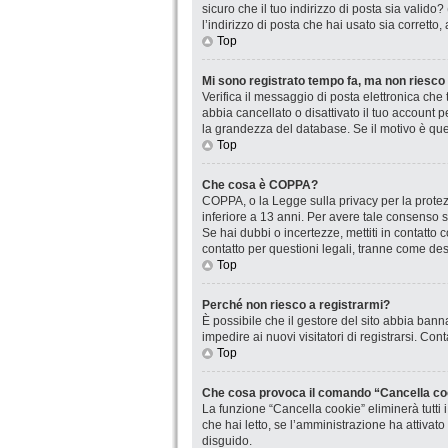
sicuro che il tuo indirizzo di posta sia valido
l’indirizzo di posta che hai usato sia corretto
Top
Mi sono registrato tempo fa, ma non riesco
Verifica il messaggio di posta elettronica che 
abbia cancellato o disattivato il tuo account
la grandezza del database. Se il motivo è que
Top
Che cosa è COPPA?
COPPA, o la Legge sulla privacy per la protezi
inferiore a 13 anni. Per avere tale consenso se
Se hai dubbi o incertezze, mettiti in contatt
contatto per questioni legali, tranne come desc
Top
Perché non riesco a registrarmi?
È possibile che il gestore del sito abbia banna
impedire ai nuovi visitatori di registrarsi. Co
Top
Che cosa provoca il comando “Cancella co
La funzione “Cancella cookie” eliminerà tutti
che hai letto, se l’amministrazione ha attivat
disguido.