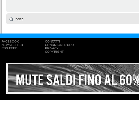
Indice
FACEBOOK
CONTATTI
NEWSLETTER
CONDIZIONI D'USO
RSS FEED
PRIVACY
COPYRIGHT