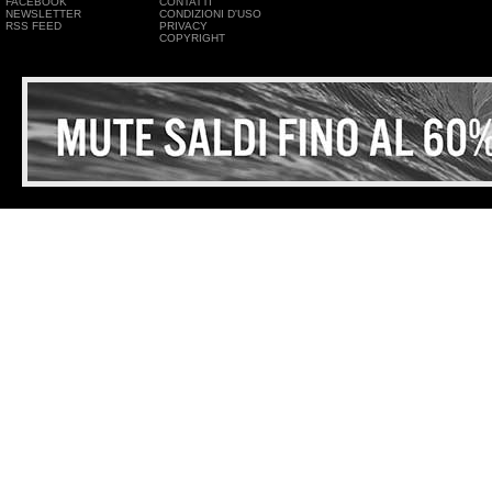
FACEBOOK
CONTATTI
NEWSLETTER
CONDIZIONI D'USO
RSS FEED
PRIVACY
COPYRIGHT