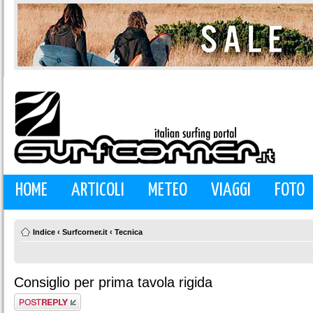
HOME
ARTICOLI
METEO
VIAGGI
FOTO
Indice
‹
Surfcorner.it
‹
Tecnica
Consiglio per prima tavola rigida
Rispondi al
messaggio