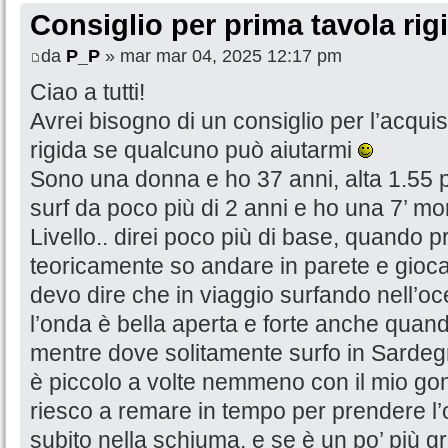
Consiglio per prima tavola rig
da
P_P
» mar mar 04, 2025 12:17 pm
Ciao a tutti!
Avrei bisogno di un consiglio per l’acqui
rigida se qualcuno può aiutarmi
Sono una donna e ho 37 anni, alta 1.55 pe
surf da poco più di 2 anni e ho una 7’ mo
Livello.. direi poco più di base, quando 
teoricamente so andare in parete e gioca
devo dire che in viaggio surfando nell’o
l’onda è bella aperta e forte anche quan
mentre dove solitamente surfo in Sardegna
è piccolo a volte nemmeno con il mio gom
riesco a remare in tempo per prendere l’
subito nella schiuma, e se è un po’ più g