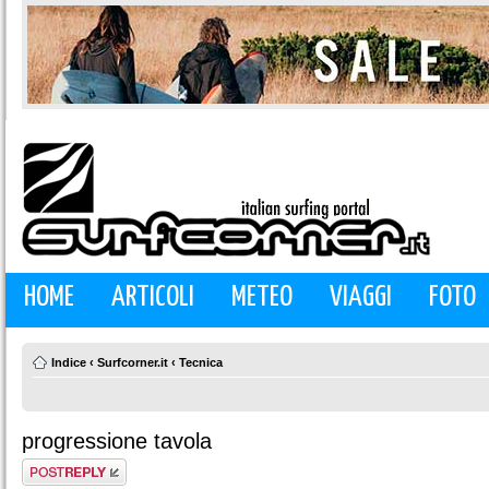
HOME
ARTICOLI
METEO
VIAGGI
FOTO
Indice
‹
Surfcorner.it
‹
Tecnica
progressione tavola
Rispondi al
messaggio