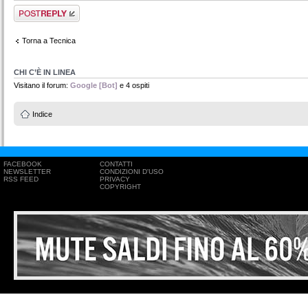
Rispondi al
messaggio
Torna a Tecnica
CHI C’È IN LINEA
Visitano il forum:
Google [Bot]
e 4 ospiti
Indice
FACEBOOK
CONTATTI
NEWSLETTER
CONDIZIONI D'USO
RSS FEED
PRIVACY
COPYRIGHT