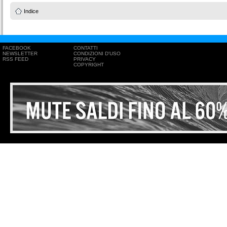
Indice
FACEBOOK
CONTATTI
NEWSLETTER
CONDIZIONI D'USO
RSS FEED
PRIVACY
COPYRIGHT