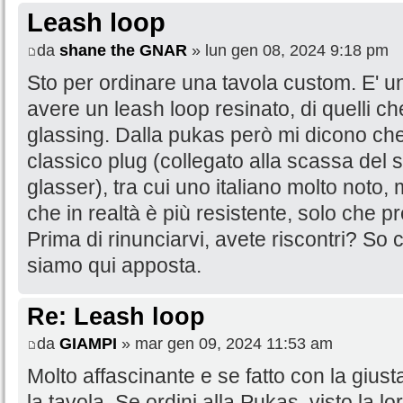
Leash loop
da
shane the GNAR
» lun gen 08, 2024 9:18 pm
Sto per ordinare una tavola custom. E' un
avere un leash loop resinato, di quelli ch
glassing. Dalla pukas però mi dicono ch
classico plug (collegato alla scassa del si
glasser), tra cui uno italiano molto noto,
che in realtà è più resistente, solo che 
Prima di rinunciarvi, avete riscontri? S
siamo qui apposta.
Re: Leash loop
da
GIAMPI
» mar gen 09, 2024 11:53 am
Molto affascinante e se fatto con la giust
la tavola. Se ordini alla Pukas, visto la 