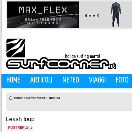
HOME
ARTICOLI
METEO
VIAGGI
FOTO
Indice
‹
Surfcorner.it
‹
Tecnica
Leash loop
Rispondi al
messaggio