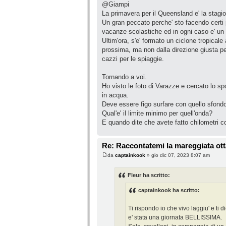
@Giampi
La primavera per il Queensland e' la stag
Un gran peccato perche' sto facendo certi 
vacanze scolastiche ed in ogni caso e' un 
Ultim'ora, s'e' formato un ciclone tropical
prossima, ma non dalla direzione giusta p
cazzi per le spiaggie.
Tornando a voi.
Ho visto le foto di Varazze e cercato lo sp
in acqua.
Deve essere figo surfare con quello sfondo
Qual'e' il limite minimo per quell'onda?
E quando dite che avete fatto chilometri co
Re: Raccontatemi la mareggiata ott
da
captainkook
» gio dic 07, 2023 8:07 am
Fleur ha scritto:
captainkook ha scritto:
Ti rispondo io che vivo laggiu' e ti di
e' stata una giornata BELLISSIMA.