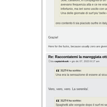
Sole, cavalloni, in compagnia di un 
avevano frequenza alta e ce ne eran
infortunio, ma ieri sono uscito con un
Una delle giornate di surf piu' bell
ono contento ti sia piaciuto surfre in ita
Grazie!
Here for the fucks, because usually zero are given
Re: Raccontatemi la mareggiata ott
da
captainkook
» gio dic 07, 2023 8:17 am
312T4 ha scritto:
Una era la sensazione di essere al sicu
Vero, vero, vero. La serenita'.
312T4 ha scritto:
Spaghetti alle vongole dopo il surf mi 