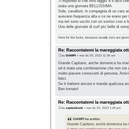
Ti rispondo io che vivo laggiu' e ti dico che 
stata una giornata BELLISSIMA.
Sole, cavalloni, in compagnia di un caro am
avevano frequenza alta e ce ne erano per t
ma ieri sono uscito con un sorriso cosi e le
Una delle giornate di surf piu' belle di sem
Here for the fucks, because usually zero are given
Re: Raccontatemi la mareggiata ott
da
GIAMPI
» mar dic 05, 2023 11:36 am
Grande Capitano, anche domenica ha manda
ed è stata una combinazione che non sia v
molto piacere conoscerti di persona. Amici
felici.
Se ti trattieni ancora e manda qualcosa a
Ben tornato!
Re: Raccontatemi la mareggiata ott
da
captainkook
» mar dic 05, 2023 1:46 pm
GIAMPI ha scritto:
Grande Capitano, anche domenica ha ma