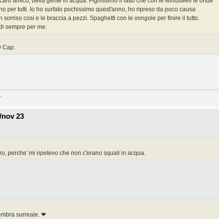
caro amico, bella gente in acqua. Fighissimo il fatto che con le windswell le onde
o per tutti. Io ho surfato pochissimo quest'anno, ho ripreso da poco causa
 sorriso cosi e le braccia a pezzi. Spaghetti con le vongole per finire il tutto.
e di sempre per me.
ly Cap.
.
/nov 23
ro, perche' mi ripetevo che non c'erano squali in acqua.
sembra surreale. ❤