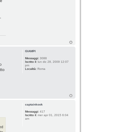
e'
,
GIAMPI
Messaggi:
3088
Iscritto il:
lun dic 28, 2009 12:07
o
pm
Località:
Roma
tto
captainkook
Messaggi:
417
Iscritto il:
mer apr 01, 2015 6:04
am
ed