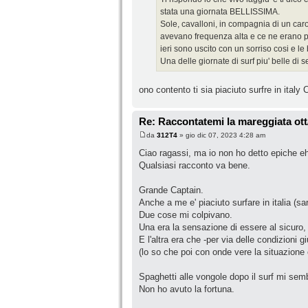
stata una giornata BELLISSIMA.
Sole, cavalloni, in compagnia di un caro
avevano frequenza alta e ce ne erano pe
ieri sono uscito con un sorriso cosi e le 
Una delle giornate di surf piu' belle di
ono contento ti sia piaciuto surfre in italy 
Re: Raccontatemi la mareggiata ott
da
312T4
» gio dic 07, 2023 4:28 am
Ciao ragassi, ma io non ho detto epiche e
Qualsiasi racconto va bene.
Grande Captain.
Anche a me e' piaciuto surfare in italia (s
Due cose mi colpivano.
Una era la sensazione di essere al sicuro,
E l'altra era che -per via delle condizioni gi
(lo so che poi con onde vere la situazione
Spaghetti alle vongole dopo il surf mi sem
Non ho avuto la fortuna.