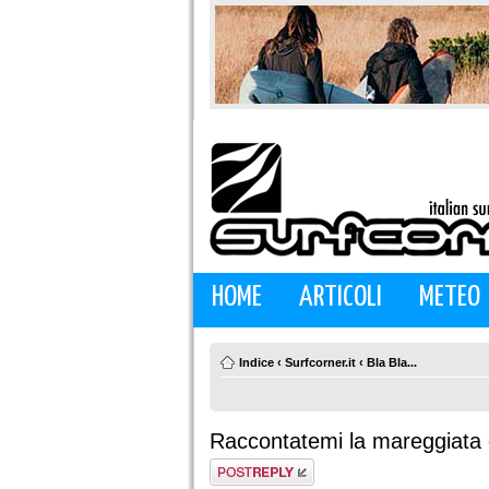
HOME
ARTICOLI
METEO
Indice
‹
Surfcorner.it
‹
Bla Bla...
Raccontatemi la mareggiata 
Rispondi al
messaggio