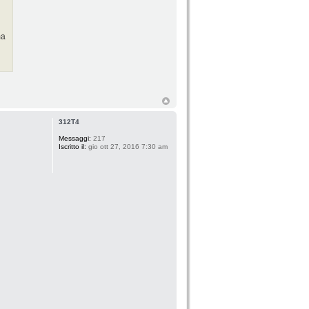
ma
312T4
Messaggi:
217
Iscritto il:
gio ott 27, 2016 7:30 am