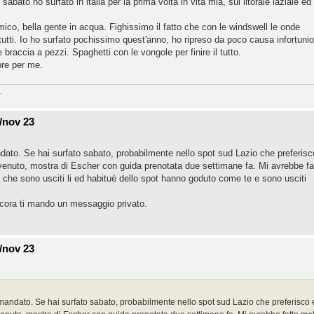
sabato ho surfato in italia per la prima volta in vita mia, sul litorale laziale ed 
ico, bella gente in acqua. Fighissimo il fatto che con le windswell le onde
utti. Io ho surfato pochissimo quest'anno, ho ripreso da poco causa infortunio
 braccia a pezzi. Spaghetti con le vongole per finire il tutto.
pre per me.
.
/nov 23
to. Se hai surfato sabato, probabilmente nello spot sud Lazio che preferisc
enuto, mostra di Escher con guida prenotata due settimane fa. Mi avrebbe fa
 che sono usciti li ed habituè dello spot hanno goduto come te e sono usciti
ncora ti mando un messaggio privato.
/nov 23
ndato. Se hai surfato sabato, probabilmente nello spot sud Lazio che preferisco 