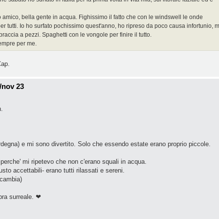
 amico, bella gente in acqua. Fighissimo il fatto che con le windswell le onde
r tutti. Io ho surfato pochissimo quest'anno, ho ripreso da poco causa infortunio, 
braccia a pezzi. Spaghetti con le vongole per finire il tutto.
 sempre per me.
Cap.
/nov 23
h.
ardegna) e mi sono divertito. Solo che essendo estate erano proprio piccole.
 perche' mi ripetevo che non c'erano squali in acqua.
usto accettabili- erano tutti rilassati e sereni.
 cambia)
bra surreale. ❤