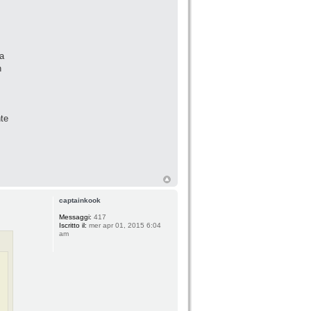
na
n
nte
captainkook
Messaggi:
417
Iscritto il:
mer apr 01, 2015 6:04
am