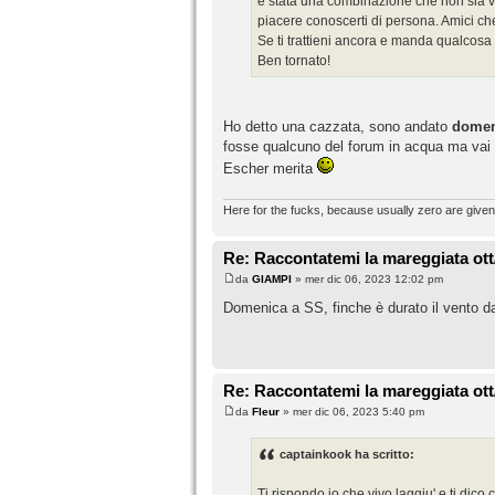
è stata una combinazione che non sia v
piacere conoscerti di persona. Amici che
Se ti trattieni ancora e manda qualcos
Ben tornato!
Ho detto una cazzata, sono andato
domen
fosse qualcuno del forum in acqua ma vai 
Escher merita
Here for the fucks, because usually zero are given
Re: Raccontatemi la mareggiata ott
da
GIAMPI
» mer dic 06, 2023 12:02 pm
Domenica a SS, finche è durato il vento da
Re: Raccontatemi la mareggiata ott
da
Fleur
» mer dic 06, 2023 5:40 pm
captainkook ha scritto:
Ti rispondo io che vivo laggiu' e ti dico c