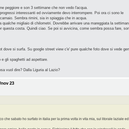
ione peggiore e son 3 settimane che non vedo l'acqua.
progressi interessanti ed ovviamente devo interrompere. Poi ora ci sono le
carnaio. Sembra rimini, sia in spiaggia che in acqua.
e a qualche migliaio di chilometri. Dovrebbe arrivare una mareggiata la settima
er questa costa. Quindi ciao. Se poi si avvicina, come sembra possa fare, so
ot dove si surfa. Su google street view c'e' pure qualche foto dove si vede ge
 e gli spaghetti ad aspettare.
sa vuol dire? Dalla Liguria al Lazio?
/nov 23
co che sabato ho surfato in italia per la prima volta in vita mia, sul litorale laziale ed