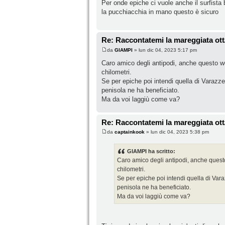
Per onde epiche ci vuole anche il surfista
la pucchiacchia in mano questo è sicuro
Re: Raccontatemi la mareggiata ott
da
GIAMPI
» lun dic 04, 2023 5:17 pm
Caro amico degli antipodi, anche questo 
chilometri.
Se per epiche poi intendi quella di Varazze
penisola ne ha beneficiato.
Ma da voi laggiù come va?
Re: Raccontatemi la mareggiata ott
da
captainkook
» lun dic 04, 2023 5:38 pm
GIAMPI ha scritto:
Caro amico degli antipodi, anche ques
chilometri.
Se per epiche poi intendi quella di Varaz
penisola ne ha beneficiato.
Ma da voi laggiù come va?