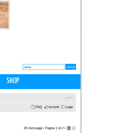
SHOP
FAQ
Iscriviti
Login
28 messaggi •
Pagina
1
di
2
•
1
2