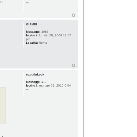
on
am
GIAMPI
Messaggi:
3088
Iscritto il:
lun dic 28, 2009 12:07
pm
Località:
Roma
captainkook
Messaggi:
417
Iscritto il:
mer apr 01, 2015 6:04
am