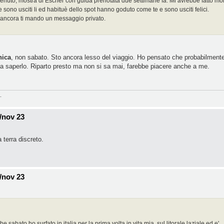
enuto, mostra di Escher con guida prenotata due settimane fa. Mi avrebbe fatto mol
 sono usciti li ed habituè dello spot hanno goduto come te e sono usciti felici.
a ancora ti mando un messaggio privato.
ica
, non sabato. Sto ancora lesso del viaggio. Ho pensato che probabilmente
a saperlo. Riparto presto ma non si sa mai, farebbe piacere anche a me.
.
/nov 23
 terra discreto.
/nov 23
he sabato ho surfato in italia per la prima volta in vita mia, sul litorale laziale ed e'