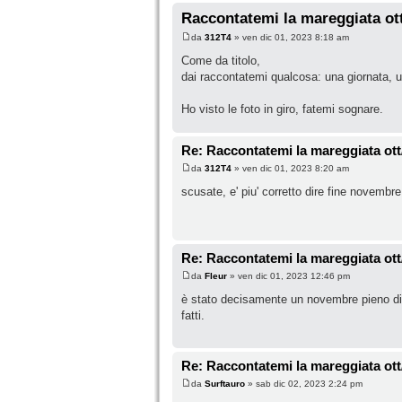
Raccontatemi la mareggiata ot
da
312T4
» ven dic 01, 2023 8:18 am
Come da titolo,
dai raccontatemi qualcosa: una giornata, 
Ho visto le foto in giro, fatemi sognare.
Re: Raccontatemi la mareggiata ott
da
312T4
» ven dic 01, 2023 8:20 am
scusate, e' piu' corretto dire fine novembr
Re: Raccontatemi la mareggiata ott
da
Fleur
» ven dic 01, 2023 12:46 pm
è stato decisamente un novembre pieno di 
fatti.
Re: Raccontatemi la mareggiata ott
da
Surftauro
» sab dic 02, 2023 2:24 pm