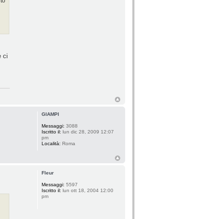
to
 ci
GIAMPI
Messaggi:
3088
Iscritto il:
lun dic 28, 2009 12:07
pm
Località:
Roma
Fleur
Messaggi:
5597
Iscritto il:
lun ott 18, 2004 12:00
pm