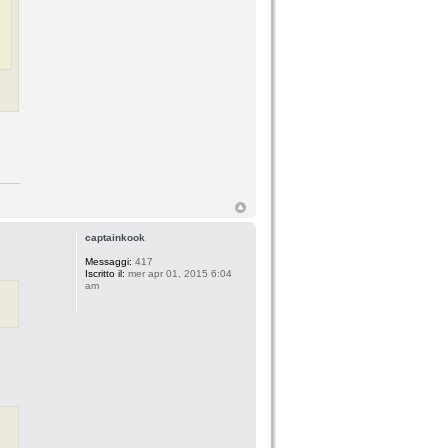
captainkook
Messaggi:
417
Iscritto il:
mer apr 01, 2015 6:04
am