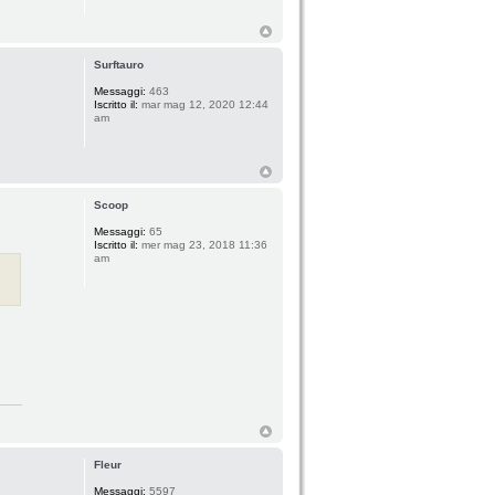
Surftauro
Messaggi:
463
Iscritto il:
mar mag 12, 2020 12:44
am
Scoop
Messaggi:
65
Iscritto il:
mer mag 23, 2018 11:36
am
Fleur
Messaggi:
5597