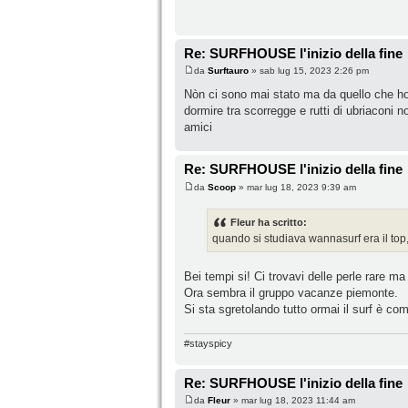
Re: SURFHOUSE l'inizio della fine
da
Surftauro
» sab lug 15, 2023 2:26 pm
Nòn ci sono mai stato ma da quello che ho
dormire tra scorregge e rutti di ubriaconi 
amici
Re: SURFHOUSE l'inizio della fine
da
Scoop
» mar lug 18, 2023 9:39 am
Fleur ha scritto:
quando si studiava wannasurf era il top, p
Bei tempi si! Ci trovavi delle perle rare ma
Ora sembra il gruppo vacanze piemonte.
Si sta sgretolando tutto ormai il surf è com
#stayspicy
Re: SURFHOUSE l'inizio della fine
da
Fleur
» mar lug 18, 2023 11:44 am