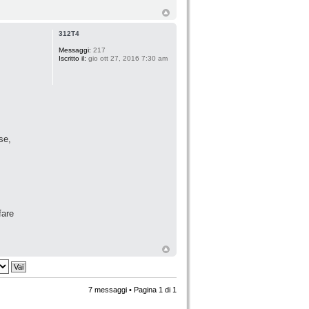
312T4
Messaggi:
217
Iscritto il:
gio ott 27, 2016 7:30 am
se,
fare
7 messaggi • Pagina
1
di
1