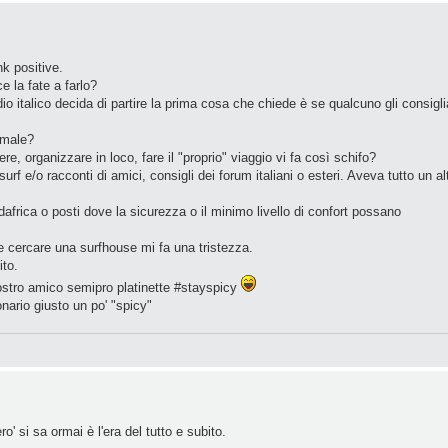
nk positive.
 la fate a farlo?
dio italico decida di partire la prima cosa che chiede è se qualcuno gli consigli
 male?
e, organizzare in loco, fare il "proprio" viaggio vi fa così schifo?
f e/o racconti di amici, consigli dei forum italiani o esteri. Aveva tutto un al
africa o posti dove la sicurezza o il minimo livello di confort possano
 e cercare una surfhouse mi fa una tristezza.
ito.
nostro amico semipro platinette #stayspicy
nario giusto un po' "spicy"
o' si sa ormai è l'era del tutto e subito.