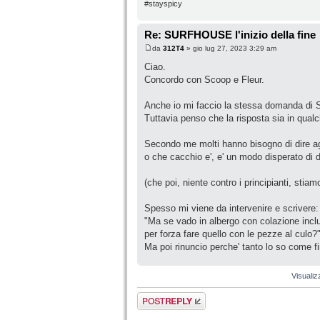
#stayspicy
Re: SURFHOUSE l'inizio della fine
da
312T4
» gio lug 27, 2023 3:29 am
Ciao.
Concordo con Scoop e Fleur.
Anche io mi faccio la stessa domanda di S
Tuttavia penso che la risposta sia in qualc
Secondo me molti hanno bisogno di dire agli
o che cacchio e', e' un modo disperato di d
(che poi, niente contro i principianti, sti
Spesso mi viene da intervenire e scrivere:
"Ma se vado in albergo con colazione inclus
per forza fare quello con le pezze al culo?
Ma poi rinuncio perche' tanto lo so come fi
Visualiz
Rispondi al
messaggio