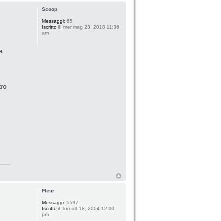
Scoop
Messaggi:
65
Iscritto il:
mer mag 23, 2018 11:36
am
a
tro
Fleur
Messaggi:
5597
Iscritto il:
lun ott 18, 2004 12:00
pm