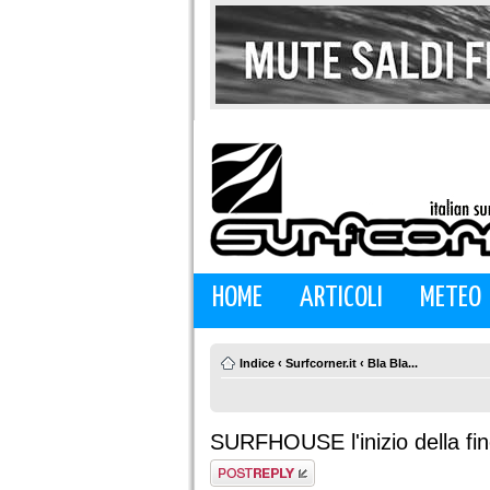
HOME
ARTICOLI
METEO
Indice
‹
Surfcorner.it
‹
Bla Bla...
SURFHOUSE l'inizio della fi
Rispondi al
messaggio