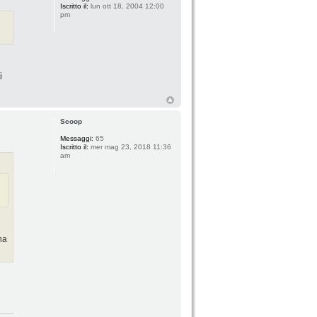
Iscritto il:
lun ott 18, 2004 12:00
pm
i
Scoop
Messaggi:
65
Iscritto il:
mer mag 23, 2018 11:36
am
na