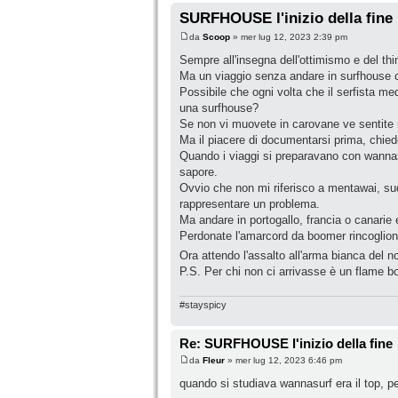
SURFHOUSE l'inizio della fine
da
Scoop
» mer lug 12, 2023 2:39 pm
Sempre all'insegna dell'ottimismo e del thi
Ma un viaggio senza andare in surfhouse ce
Possibile che ogni volta che il serfista me
una surfhouse?
Se non vi muovete in carovane ve sentite
Ma il piacere di documentarsi prima, chieder
Quando i viaggi si preparavano con wannasur
sapore.
Ovvio che non mi riferisco a mentawai, sud
rappresentare un problema.
Ma andare in portogallo, francia o canarie
Perdonate l'amarcord da boomer rincoglion
Ora attendo l'assalto all'arma bianca del 
P.S. Per chi non ci arrivasse è un flame bo
#stayspicy
Re: SURFHOUSE l'inizio della fine
da
Fleur
» mer lug 12, 2023 6:46 pm
quando si studiava wannasurf era il top, per