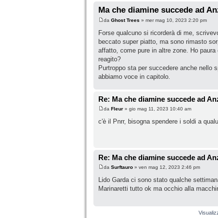
Ma che diamine succede ad An
da
Ghost Trees
» mer mag 10, 2023 2:20 pm
Forse qualcuno si ricorderà di me, scrivev
beccato super piatto, ma sono rimasto sorp
affatto, come pure in altre zone. Ho paura
reagito?
Purtroppo sta per succedere anche nello sp
abbiamo voce in capitolo.
Re: Ma che diamine succede ad An
da
Fleur
» gio mag 11, 2023 10:40 am
c'è il Pnrr, bisogna spendere i soldi a qua
Re: Ma che diamine succede ad An
da
Surftauro
» ven mag 12, 2023 2:46 pm
Lido Garda ci sono stato qualche settimana
Marinaretti tutto ok ma occhio alla macchi
Visualiz