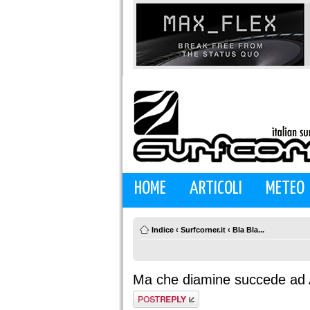
HOME
ARTICOLI
METEO
Indice
‹
Surfcorner.it
‹
Bla Bla...
Ma che diamine succede ad 
Rispondi al
messaggio