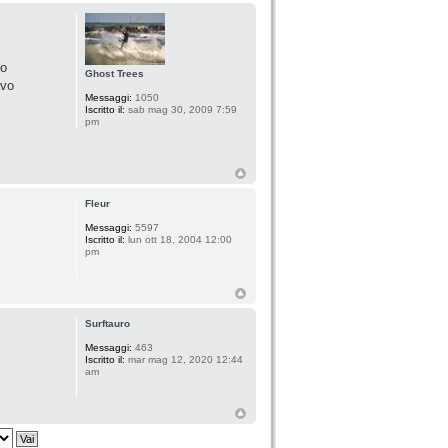
ho
Ghost Trees
avo
Messaggi:
1050
Iscritto il:
sab mag 30, 2009 7:59
pm
Fleur
Messaggi:
5597
Iscritto il:
lun ott 18, 2004 12:00
pm
Surftauro
Messaggi:
463
Iscritto il:
mar mag 12, 2020 12:44
am