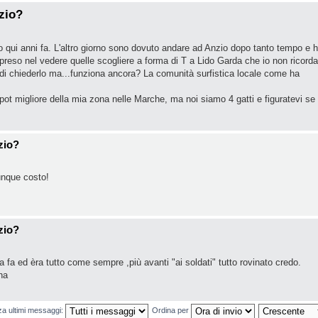
zio?
o qui anni fa. L'altro giorno sono dovuto andare ad Anzio dopo tanto tempo e 
reso nel vedere quelle scogliere a forma di T a Lido Garda che io non ricord
 di chiederlo ma...funziona ancora? La comunità surfistica locale come ha
ot migliore della mia zona nelle Marche, ma noi siamo 4 gatti e figuratevi se
zio?
lunque costo!
zio?
 fa ed èra tutto come sempre ,più avanti "ai soldati" tutto rovinato credo.
na
za ultimi messaggi:
Ordina per