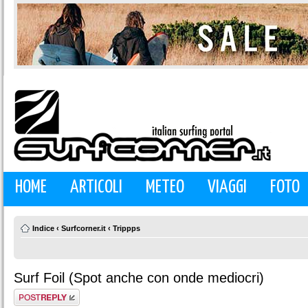
HOME
ARTICOLI
METEO
VIAGGI
FOTO
Indice
‹
Surfcorner.it
‹
Trippps
Surf Foil (Spot anche con onde mediocri)
Rispondi al
messaggio