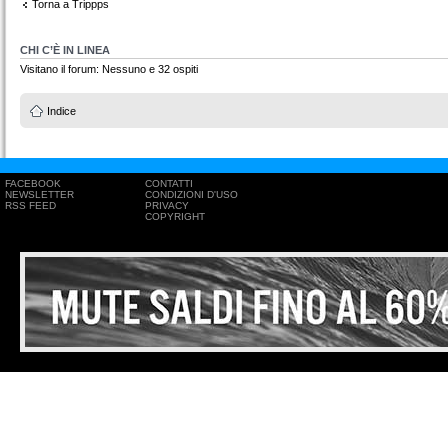
Torna a Trippps
CHI C’È IN LINEA
Visitano il forum: Nessuno e 32 ospiti
Indice
FACEBOOK
CONTATTI
NEWSLETTER
CONDIZIONI D'USO
RSS FEED
PRIVACY
COPYRIGHT