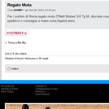
Regalo Muta
da
GIAMPI
» gio feb 09, 2023 12:25 pm
Per i surfers di Roma:regalo muta O'Neill Mutant 5/4 Tg M, discrete cond
spedisco e consegno a mano zona Appio/Latino.
Rispondi al
messaggio
Torna a Bla Bla...
CHI C’È IN LINEA
Visitano il forum: Nessuno e 36 ospiti
Indice
FACEBOOK
CONTATTI
NEWSLETTER
CONDIZIONI D'USO
RSS FEED
PRIVACY
COPYRIGHT