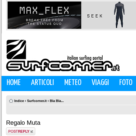
HOME
ARTICOLI
METEO
VIAGGI
FOTO
Indice
‹
Surfcorner.it
‹
Bla Bla...
Regalo Muta
Rispondi al
messaggio