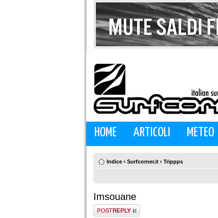
HOME
ARTICOLI
METEO
Indice
‹
Surfcorner.it
‹
Trippps
Imsouane
Rispondi al
messaggio