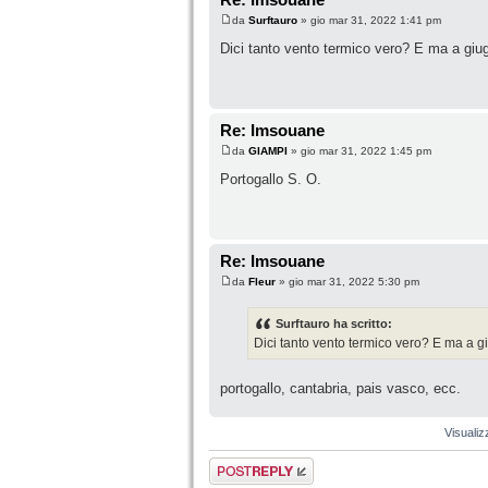
da
Surftauro
» gio mar 31, 2022 1:41 pm
Dici tanto vento termico vero? E ma a giu
Re: Imsouane
da
GIAMPI
» gio mar 31, 2022 1:45 pm
Portogallo S. O.
Re: Imsouane
da
Fleur
» gio mar 31, 2022 5:30 pm
Surftauro ha scritto:
Dici tanto vento termico vero? E ma a 
portogallo, cantabria, pais vasco, ecc.
Visualiz
Rispondi al
messaggio