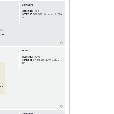
Surftauro
Messaggi:
463
Iscritto il:
mar mag 12, 2020 12:44
am
ta
 per
Fleur
Messaggi:
5597
Iscritto il:
lun ott 18, 2004 12:00
pm
er
Surftauro