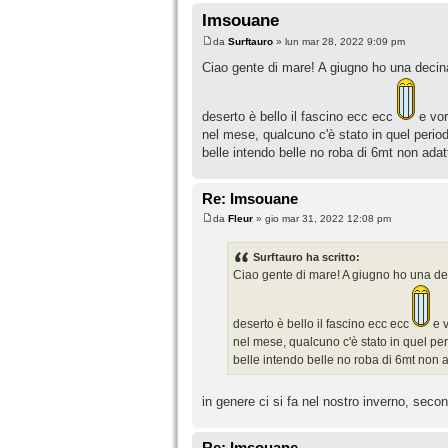
Imsouane
da
Surftauro
» lun mar 28, 2022 9:09 pm
Ciao gente di mare! A giugno ho una decina d
deserto è bello il fascino ecc ecc
e vor
nel mese, qualcuno c'è stato in quel perio
belle intendo belle no roba di 6mt non ada
Re: Imsouane
da
Fleur
» gio mar 31, 2022 12:08 pm
Surftauro ha scritto:
Ciao gente di mare! A giugno ho una decin
deserto è bello il fascino ecc ecc
e v
nel mese, qualcuno c'è stato in quel pe
belle intendo belle no roba di 6mt non 
in genere ci si fa nel nostro inverno, seco
Re: Imsouane