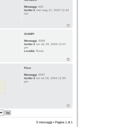
Messaggi:
463
Iscritto il:
mar mag 12, 2020 12:44
am
GIAMPI
Messaggi:
3088
Iscritto il:
lun dic 28, 2009 12:07
pm
Località:
Roma
Fleur
Messaggi:
5597
Iscritto il:
lun ott 18, 2004 12:00
pm
5 messaggi • Pagina
1
di
1