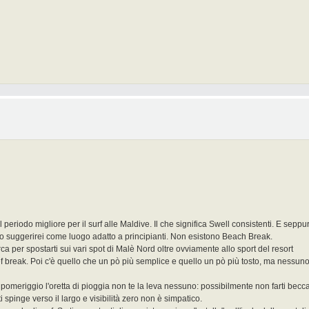
l periodo migliore per il surf alle Maldive. Il che significa Swell consistenti. E seppu
o suggerirei come luogo adatto a principianti. Non esistono Beach Break.
arca per spostarti sui vari spot di Malè Nord oltre ovviamente allo sport del resort
ef break. Poi c'è quello che un pò più semplice e quello un pò più tosto, ma nessuno
 pomeriggio l'oretta di pioggia non te la leva nessuno: possibilmente non farti becc
i spinge verso il largo e visibilità zero non è simpatico.