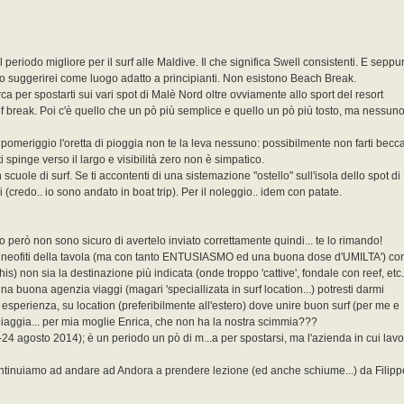
l periodo migliore per il surf alle Maldive. Il che significa Swell consistenti. E seppu
o suggerirei come luogo adatto a principianti. Non esistono Beach Break.
arca per spostarti sui vari spot di Malè Nord oltre ovviamente allo sport del resort
ef break. Poi c'è quello che un pò più semplice e quello un pò più tosto, ma nessuno
 pomeriggio l'oretta di pioggia non te la leva nessuno: possibilmente non farti becc
i spinge verso il largo e visibilità zero non è simpatico.
scuole di surf. Se ti accontenti di una sistemazione "ostello" sull'isola dello spot di
 (credo.. io sono andato in boat trip). Per il noleggio.. idem con patate.
io però non sono sicuro di avertelo inviato correttamente quindi... te lo rimando!
ue neofiti della tavola (ma con tanto ENTUSIASMO ed una buona dose d'UMILTA') c
ohis) non sia la destinazione più indicata (onde troppo 'cattive', fondale con reef, etc..
na buona agenzia viaggi (magari 'speciallizata in surf location...) potresti darmi
a esperienza, su location (preferibilmente all'estero) dove unire buon surf (per me e
piaggia... per mia moglie Enrica, che non ha la nostra scimmia???
24 agosto 2014); è un periodo un pò di m...a per spostarsi, ma l'azienda in cui lav
continuiamo ad andare ad Andora a prendere lezione (ed anche schiume...) da Filipp