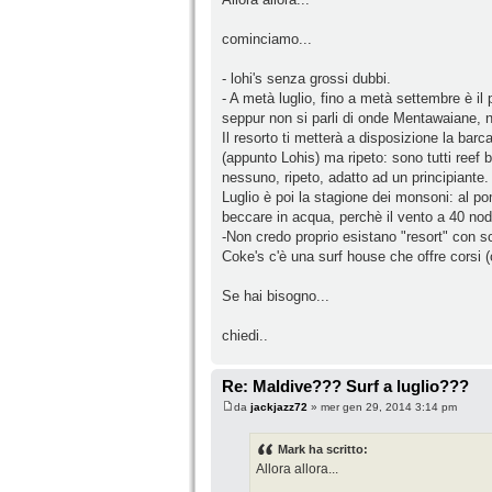
cominciamo...
- lohi's senza grossi dubbi.
- A metà luglio, fino a metà settembre è il p
seppur non si parli di onde Mentawaiane, n
Il resorto ti metterà a disposizione la barc
(appunto Lohis) ma ripeto: sono tutti reef 
nessuno, ripeto, adatto ad un principiante.
Luglio è poi la stagione dei monsoni: al po
beccare in acqua, perchè il vento a 40 nodi 
-Non credo proprio esistano "resort" con scu
Coke's c'è una surf house che offre corsi (c
Se hai bisogno...
chiedi..
Re: Maldive??? Surf a luglio???
da
jackjazz72
» mer gen 29, 2014 3:14 pm
Mark ha scritto:
Allora allora...