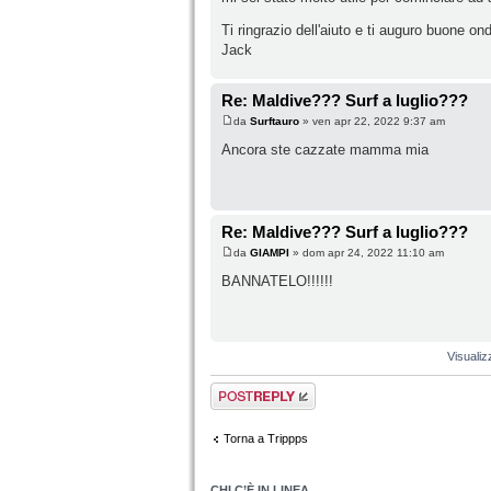
Ti ringrazio dell'aiuto e ti auguro buone on
Jack
Re: Maldive??? Surf a luglio???
da
Surftauro
» ven apr 22, 2022 9:37 am
Ancora ste cazzate mamma mia
Re: Maldive??? Surf a luglio???
da
GIAMPI
» dom apr 24, 2022 11:10 am
BANNATELO!!!!!!
Visualiz
Rispondi al
messaggio
Torna a Trippps
CHI C’È IN LINEA