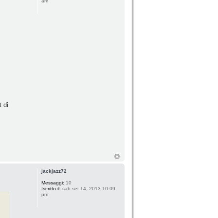
am
t di
jackjazz72
Messaggi:
10
Iscritto il:
sab set 14, 2013 10:09
pm