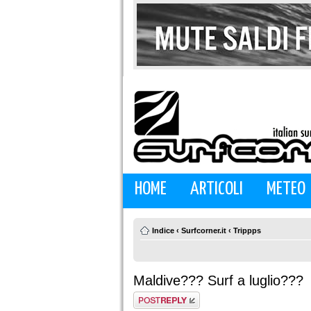
HOME
ARTICOLI
METEO
Indice
‹
Surfcorner.it
‹
Trippps
Maldive??? Surf a luglio???
Rispondi al
messaggio