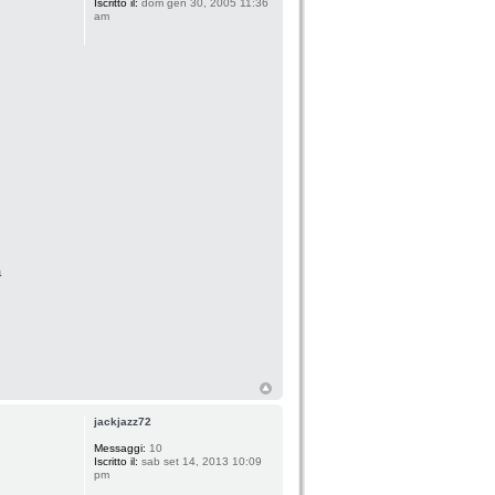
Iscritto il:
dom gen 30, 2005 11:36
am
a
jackjazz72
Messaggi:
10
Iscritto il:
sab set 14, 2013 10:09
pm