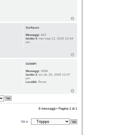
Surftauro
Messaggi:
463
Iscritto il:
mar mag 12, 2020 12:44
am
GIAMPI
Messaggi:
3088
Iscritto il:
lun dic 28, 2009 12:07
pm
Località:
Roma
8 messaggi • Pagina
1
di
1
Vai a: