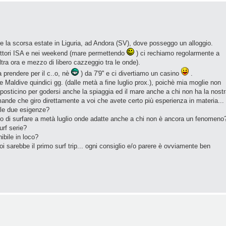
re la scorsa estate in Liguria, ad Andora (SV), dove posseggo un alloggio.
ruttori ISA e nei weekend (mare permettendo
) ci rechiamo regolarmente a
ltra ora e mezzo di libero cazzeggio tra le onde).
prendere per il c..o, nè
) da 7'9'' e ci divertiamo un casino
.
le Maldive quindici gg. (dalle metà a fine luglio prox.), poichè mia moglie non
osticino per godersi anche la spiaggia ed il mare anche a chi non ha la nost
nde che giro direttamente a voi che avete certo più esperienza in materia...
e le due esigenze?
ono di surfare a metà luglio onde adatte anche a chi non è ancora un fenomeno
urf serie?
nibile in loco?
sarebbe il primo surf trip... ogni consiglio e/o parere è ovviamente ben