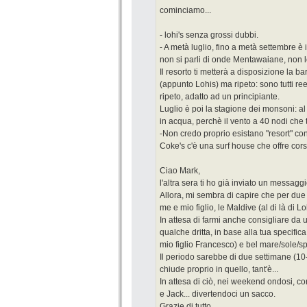
cominciamo...
- lohi's senza grossi dubbi.
- A metà luglio, fino a metà settembre è i
non si parli di onde Mentawaiane, non l
Il resorto ti metterà a disposizione la b
(appunto Lohis) ma ripeto: sono tutti re
ripeto, adatto ad un principiante.
Luglio è poi la stagione dei monsoni: al
in acqua, perchè il vento a 40 nodi che t
-Non credo proprio esistano "resort" con 
Coke's c'è una surf house che offre corsi
Ciao Mark,
l'altra sera ti ho già inviato un messagg
Allora, mi sembra di capire che per d
me e mio figlio, le Maldive (al di là di L
In attesa di farmi anche consigliare da u
qualche dritta, in base alla tua specific
mio figlio Francesco) e bel mare/sole/s
Il periodo sarebbe di due settimane (10-
chiude proprio in quello, tant'è...
In attesa di ciò, nei weekend ondosi, 
e Jack... divertendoci un sacco.
Grazie di tutto,