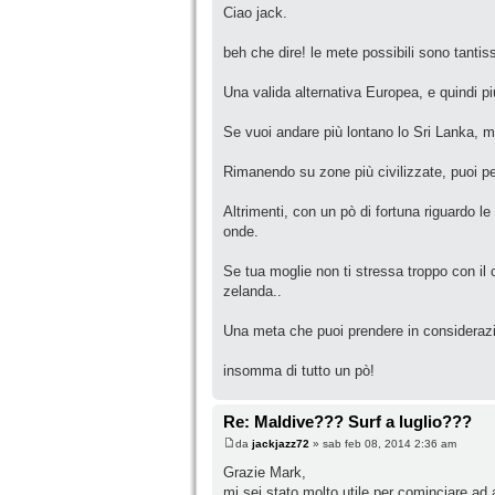
Ciao jack.
beh che dire! le mete possibili sono tanti
Una valida alternativa Europea, e quindi p
Se vuoi andare più lontano lo Sri Lanka, 
Rimanendo su zone più civilizzate, puoi pen
Altrimenti, con un pò di fortuna riguardo 
onde.
Se tua moglie non ti stressa troppo con il c
zelanda..
Una meta che puoi prendere in considerazion
insomma di tutto un pò!
Re: Maldive??? Surf a luglio???
da
jackjazz72
» sab feb 08, 2014 2:36 am
Grazie Mark,
mi sei stato molto utile per cominciare ad 