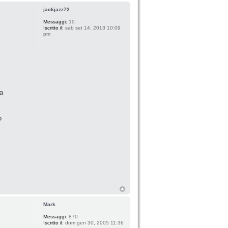
jackjazz72
Messaggi:
10
Iscritto il:
sab set 14, 2013 10:09
pm
ra
?
Mark
Messaggi:
870
Iscritto il:
dom gen 30, 2005 11:36