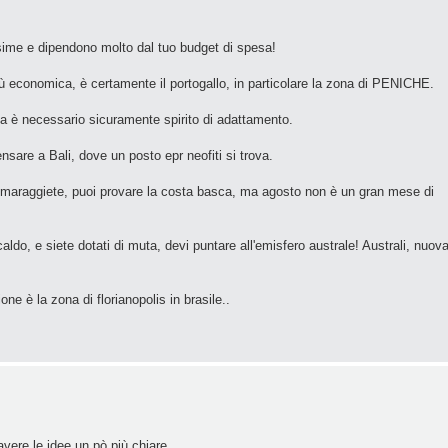
ssime e dipendono molto dal tuo budget di spesa!
iù economica, è certamente il portogallo, in particolare la zona di PENICHE.
ma è necessario sicuramente spirito di adattamento.
sare a Bali, dove un posto epr neofiti si trova.
le maraggiete, puoi provare la costa basca, ma agosto non è un gran mese di
aldo, e siete dotati di muta, devi puntare all'emisfero australe! Australi, nuov
e è la zona di florianopolis in brasile..
avere le idee un pò più chiare.