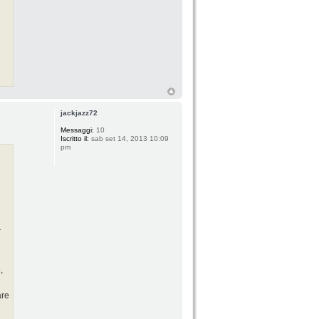
jackjazz72
Messaggi:
10
Iscritto il:
sab set 14, 2013 10:09
pm
r
,
are