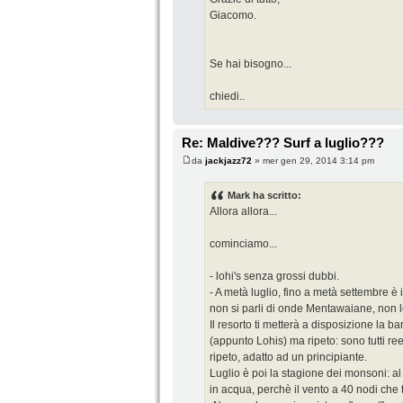
Giacomo.
Se hai bisogno...
chiedi..
Re: Maldive??? Surf a luglio???
da
jackjazz72
» mer gen 29, 2014 3:14 pm
Mark ha scritto:
Allora allora...
cominciamo...
- lohi's senza grossi dubbi.
- A metà luglio, fino a metà settembre è i
non si parli di onde Mentawaiane, non l
Il resorto ti metterà a disposizione la b
(appunto Lohis) ma ripeto: sono tutti re
ripeto, adatto ad un principiante.
Luglio è poi la stagione dei monsoni: al
in acqua, perchè il vento a 40 nodi che t