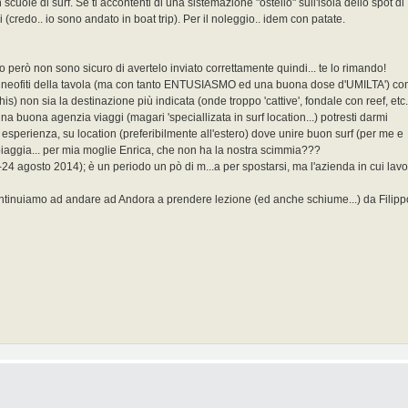
scuole di surf. Se ti accontenti di una sistemazione "ostello" sull'isola dello spot di
 (credo.. io sono andato in boat trip). Per il noleggio.. idem con patate.
io però non sono sicuro di avertelo inviato correttamente quindi... te lo rimando!
ue neofiti della tavola (ma con tanto ENTUSIASMO ed una buona dose d'UMILTA') c
ohis) non sia la destinazione più indicata (onde troppo 'cattive', fondale con reef, etc..
na buona agenzia viaggi (magari 'speciallizata in surf location...) potresti darmi
a esperienza, su location (preferibilmente all'estero) dove unire buon surf (per me e
piaggia... per mia moglie Enrica, che non ha la nostra scimmia???
24 agosto 2014); è un periodo un pò di m...a per spostarsi, ma l'azienda in cui lav
continuiamo ad andare ad Andora a prendere lezione (ed anche schiume...) da Filipp