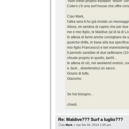
-Non credo proprio esistano "resort" con 
Coke's c'è una surf house che offre corsi
Ciao Mark,
l'altra sera ti ho già inviato un messagg
Allora, mi sembra di capire che per d
me e mio figlio, le Maldive (al di là di L
In attesa di farmi anche consigliare da u
qualche dritta, in base alla tua specific
mio figlio Francesco) e bel mare/sole/s
Il periodo sarebbe di due settimane (10-
chiude proprio in quello, tant'è...
In attesa di ciò, nei weekend ondosi, 
e Jack... divertendoci un sacco.
Grazie di tutto,
Giacomo.
Se hai bisogno...
chiedi..
Re: Maldive??? Surf a luglio???
da
Mark
» mar feb 04, 2014 1:05 pm