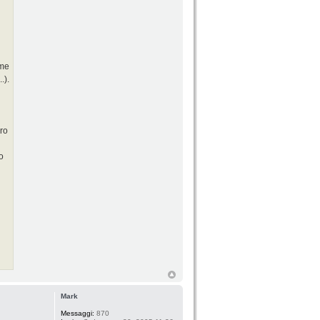
ome
.).
oro
o
Mark
Messaggi:
870