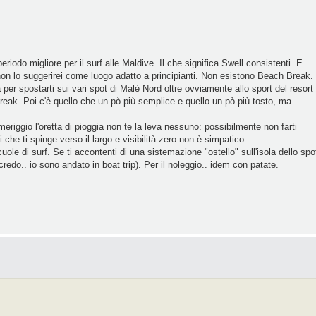
eriodo migliore per il surf alle Maldive. Il che significa Swell consistenti. E
on lo suggerirei come luogo adatto a principianti. Non esistono Beach Break.
a per spostarti sui vari spot di Malè Nord oltre ovviamente allo sport del resort
break. Poi c'è quello che un pò più semplice e quello un pò più tosto, ma
meriggio l'oretta di pioggia non te la leva nessuno: possibilmente non farti
che ti spinge verso il largo e visibilità zero non è simpatico.
ole di surf. Se ti accontenti di una sistemazione "ostello" sull'isola dello spo
redo.. io sono andato in boat trip). Per il noleggio.. idem con patate.