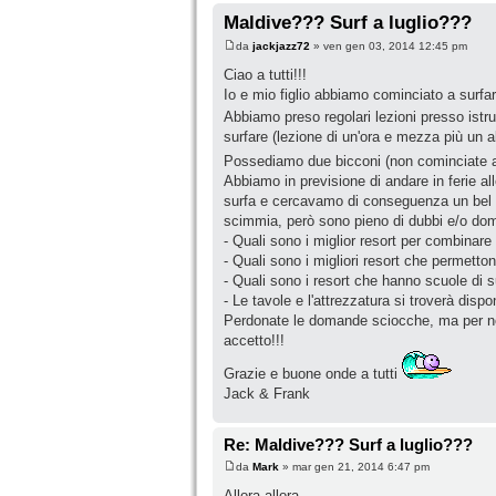
Maldive??? Surf a luglio???
da
jackjazz72
» ven gen 03, 2014 12:45 pm
Ciao a tutti!!!
Io e mio figlio abbiamo cominciato a surfa
Abbiamo preso regolari lezioni presso ist
surfare (lezione di un'ora e mezza più un a
Possediamo due bicconi (non cominciate a 
Abbiamo in previsione di andare in ferie al
surfa e cercavamo di conseguenza un bel p
scimmia, però sono pieno di dubbi e/o doma
- Quali sono i miglior resort per combinar
- Quali sono i migliori resort che permett
- Quali sono i resort che hanno scuole di s
- Le tavole e l'attrezzatura si troverà dispo
Perdonate le domande sciocche, ma per noi 
accetto!!!
Grazie e buone onde a tutti
Jack & Frank
Re: Maldive??? Surf a luglio???
da
Mark
» mar gen 21, 2014 6:47 pm
Allora allora...