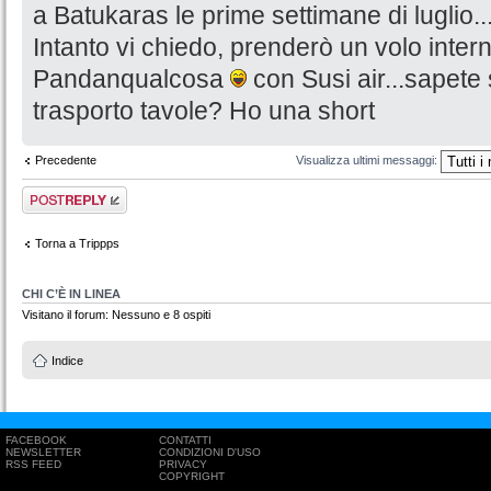
a Batukaras le prime settimane di luglio..
Intanto vi chiedo, prenderò un volo inter
Pandanqualcosa
con Susi air...sapete 
trasporto tavole? Ho una short
Precedente
Visualizza ultimi messaggi:
Rispondi al
messaggio
Torna a Trippps
CHI C’È IN LINEA
Visitano il forum: Nessuno e 8 ospiti
Indice
FACEBOOK
CONTATTI
NEWSLETTER
CONDIZIONI D'USO
RSS FEED
PRIVACY
COPYRIGHT