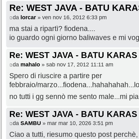
Re: WEST JAVA - BATU KARA
da
lorcar
» ven nov 16, 2012 6:33 pm
ma stai a ripartì? fiodena....
io guardo ogni giorno baliwaves e mi vog
Re: WEST JAVA - BATU KARAS
da
mahalo
» sab nov 17, 2012 11:11 am
Spero di riuscire a partire per
febbraio/marzo...fiodena...hahahahah...l
no tutti i gg sennò me sento male...mi pia
Re: WEST JAVA - BATU KARAS
da
SAMBU
» mar mar 10, 2026 3:51 pm
Ciao a tutti, riesumo questo post perchè, 