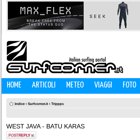
HOME
ARTICOLI
METEO
VIAGGI
FOTO
Indice
‹
Surfcorner.it
‹
Trippps
WEST JAVA - BATU KARAS
Rispondi al
messaggio