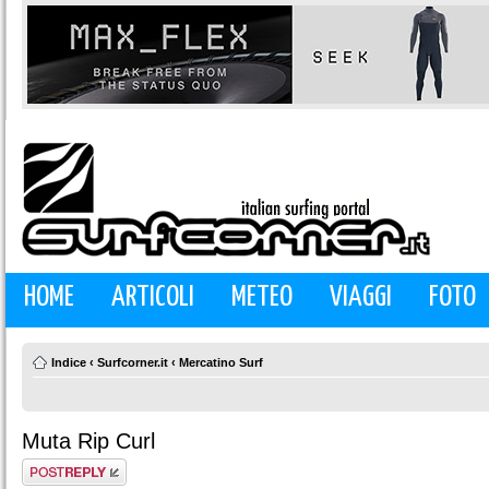
HOME
ARTICOLI
METEO
VIAGGI
FOTO
Indice
‹
Surfcorner.it
‹
Mercatino Surf
Muta Rip Curl
Rispondi al
messaggio