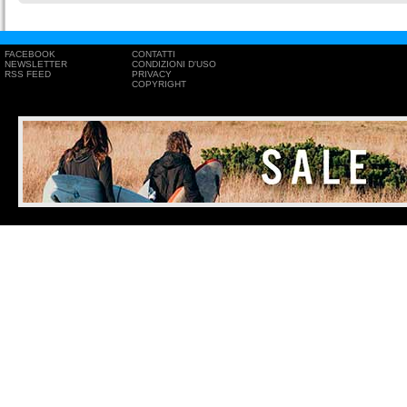
FACEBOOK
CONTATTI
NEWSLETTER
CONDIZIONI D'USO
RSS FEED
PRIVACY
COPYRIGHT