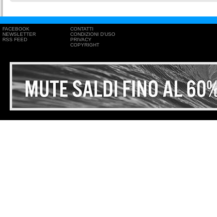
FACEBOOK
CONTATTI
NEWSLETTER
CONDIZIONI D'USO
RSS FEED
PRIVACY
COPYRIGHT