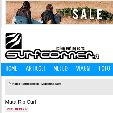
HOME
ARTICOLI
METEO
VIAGGI
FOTO
Indice
‹
Surfcorner.it
‹
Mercatino Surf
Muta Rip Curl
Rispondi al
messaggio