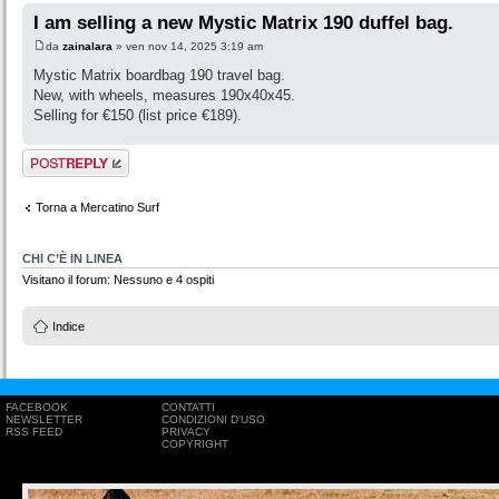
I am selling a new Mystic Matrix 190 duffel bag.
da
zainalara
» ven nov 14, 2025 3:19 am
Mystic Matrix boardbag 190 travel bag.
New, with wheels, measures 190x40x45.
Selling for €150 (list price €189).
Rispondi al
messaggio
Torna a Mercatino Surf
CHI C’È IN LINEA
Visitano il forum: Nessuno e 4 ospiti
Indice
FACEBOOK
CONTATTI
NEWSLETTER
CONDIZIONI D'USO
RSS FEED
PRIVACY
COPYRIGHT