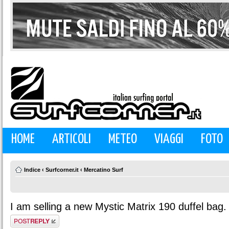
HOME
ARTICOLI
METEO
VIAGGI
FOTO
Indice
‹
Surfcorner.it
‹
Mercatino Surf
I am selling a new Mystic Matrix 190 duffel bag.
Rispondi al
messaggio