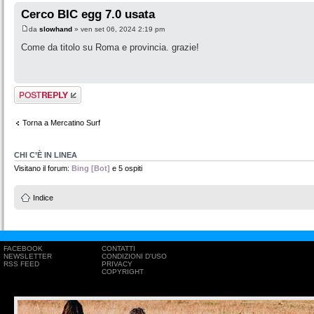
Cerco BIC egg 7.0 usata
da
slowhand
» ven set 06, 2024 2:19 pm
Come da titolo su Roma e provincia. grazie!
Rispondi al
messaggio
Torna a Mercatino Surf
CHI C’È IN LINEA
Visitano il forum:
Bing [Bot]
e 5 ospiti
Indice
FACEBOOK
CONTATTI
NEWSLETTER
CONDIZIONI D'USO
RSS FEED
PRIVACY
COPYRIGHT