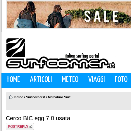
HOME
ARTICOLI
METEO
VIAGGI
FOTO
Indice
‹
Surfcorner.it
‹
Mercatino Surf
Cerco BIC egg 7.0 usata
Rispondi al
messaggio