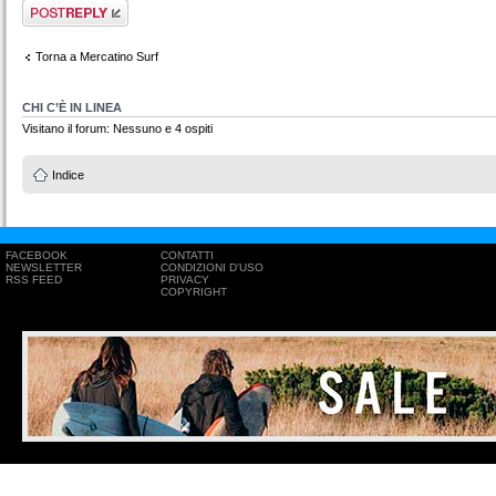
Rispondi al
messaggio
Torna a Mercatino Surf
CHI C’È IN LINEA
Visitano il forum: Nessuno e 4 ospiti
Indice
FACEBOOK
CONTATTI
NEWSLETTER
CONDIZIONI D'USO
RSS FEED
PRIVACY
COPYRIGHT