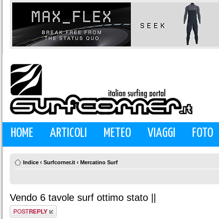
HOME
ARTICOLI
METEO
VIAGGI
FOTO
Indice
‹
Surfcorner.it
‹
Mercatino Surf
Vendo 6 tavole surf ottimo stato ||
Rispondi al
messaggio