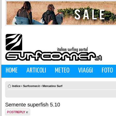
HOME
ARTICOLI
METEO
VIAGGI
FOTO
Indice
‹
Surfcorner.it
‹
Mercatino Surf
Semente superfish 5.10
Rispondi al
messaggio