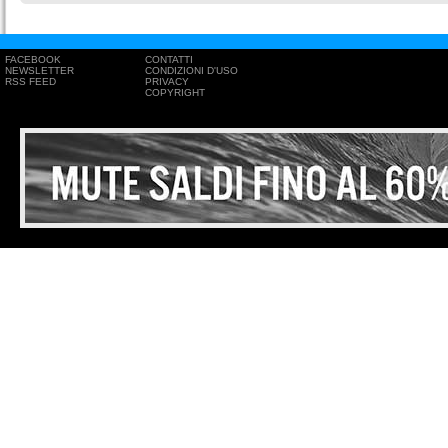
FACEBOOK
CONTATTI
NEWSLETTER
CONDIZIONI D'USO
RSS FEED
PRIVACY
COPYRIGHT