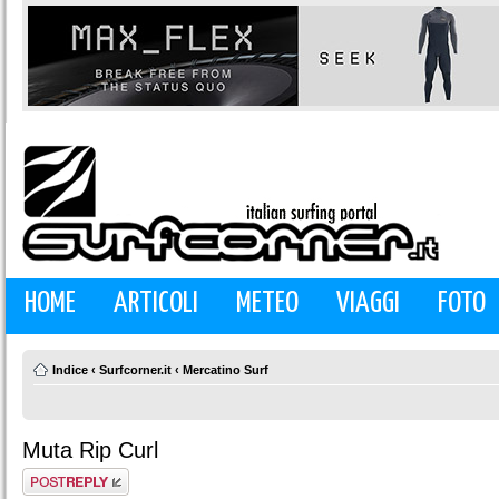
HOME
ARTICOLI
METEO
VIAGGI
FOTO
Indice
‹
Surfcorner.it
‹
Mercatino Surf
Muta Rip Curl
Rispondi al
messaggio