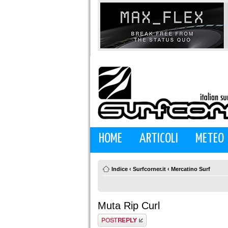
HOME
ARTICOLI
METEO
Indice
‹
Surfcorner.it
‹
Mercatino Surf
Muta Rip Curl
Rispondi al
messaggio