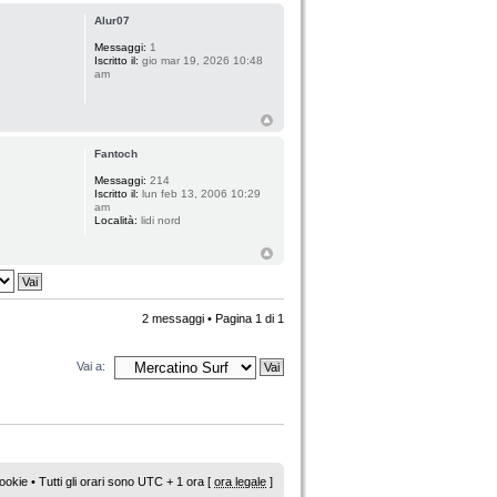
Alur07
Messaggi:
1
Iscritto il:
gio mar 19, 2026 10:48
am
Fantoch
Messaggi:
214
Iscritto il:
lun feb 13, 2006 10:29
am
Località:
lidi nord
2 messaggi • Pagina
1
di
1
Vai a:
ookie
• Tutti gli orari sono UTC + 1 ora [
ora legale
]