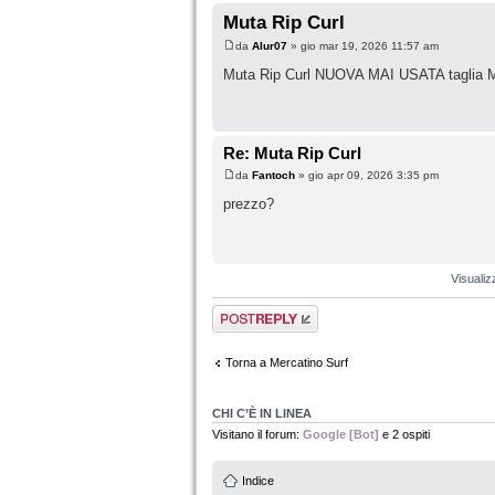
Muta Rip Curl
da
Alur07
» gio mar 19, 2026 11:57 am
Muta Rip Curl NUOVA MAI USATA taglia M 
Re: Muta Rip Curl
da
Fantoch
» gio apr 09, 2026 3:35 pm
prezzo?
Visualiz
Rispondi al
messaggio
Torna a Mercatino Surf
CHI C’È IN LINEA
Visitano il forum:
Google [Bot]
e 2 ospiti
Indice