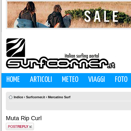
HOME
ARTICOLI
METEO
VIAGGI
FOTO
Indice
‹
Surfcorner.it
‹
Mercatino Surf
Muta Rip Curl
Rispondi al
messaggio