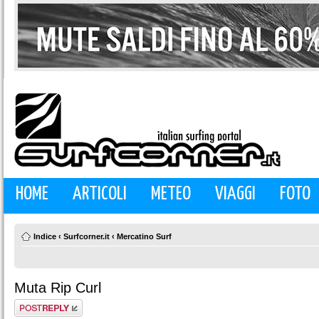
HOME
ARTICOLI
METEO
VIAGGI
FOTO
Indice
‹
Surfcorner.it
‹
Mercatino Surf
Muta Rip Curl
Rispondi al
messaggio