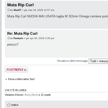
Muta Rip Curl
da
Alur07
» gio mar 19, 2026 11:57 am
Muta Rip Curl NUOVA MAI USATA taglia M 3/2mm Omega cerniera poster
Re: Muta Rip Curl
da
Fantoch
» gio apr 09, 2026 3:35 pm
prezzo?
Visualizza ultimi messaggi:
Rispondi al
messaggio
Torna a Mercatino Surf
CHI C’È IN LINEA
Visitano il forum:
Bing [Bot]
e 12 ospiti
Indice