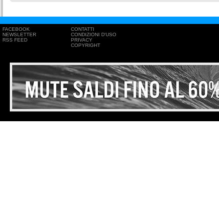
FACEBOOK
CONTATTI
NEWSLETTER
CONDIZIONI D'USO
RSS FEED
PRIVACY
COPYRIGHT