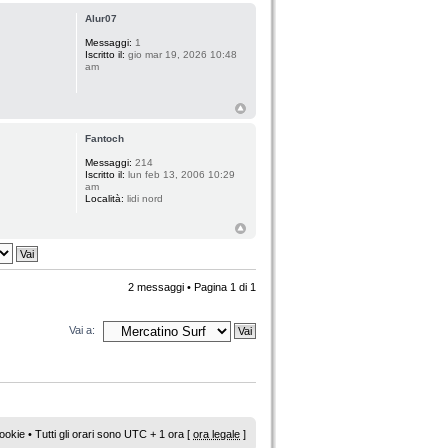
Alur07
Messaggi:
1
Iscritto il:
gio mar 19, 2026 10:48
am
Fantoch
Messaggi:
214
Iscritto il:
lun feb 13, 2006 10:29
am
Località:
lidi nord
2 messaggi • Pagina
1
di
1
Vai a:
ookie
• Tutti gli orari sono UTC + 1 ora [
ora legale
]