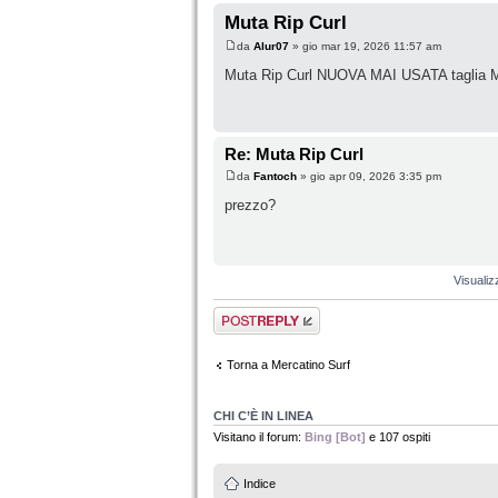
Muta Rip Curl
da
Alur07
» gio mar 19, 2026 11:57 am
Muta Rip Curl NUOVA MAI USATA taglia M 
Re: Muta Rip Curl
da
Fantoch
» gio apr 09, 2026 3:35 pm
prezzo?
Visualiz
Rispondi al
messaggio
Torna a Mercatino Surf
CHI C’È IN LINEA
Visitano il forum:
Bing [Bot]
e 107 ospiti
Indice