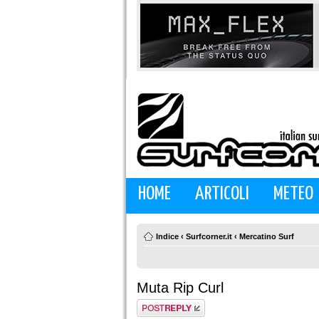
HOME
ARTICOLI
METEO
Indice
‹
Surfcorner.it
‹
Mercatino Surf
Muta Rip Curl
Rispondi al
messaggio