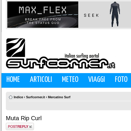
HOME
ARTICOLI
METEO
VIAGGI
FOTO
Indice
‹
Surfcorner.it
‹
Mercatino Surf
Muta Rip Curl
Rispondi al
messaggio