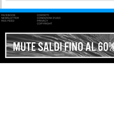
FACEBOOK
CONTATTI
NEWSLETTER
CONDIZIONI D'USO
RSS FEED
PRIVACY
COPYRIGHT