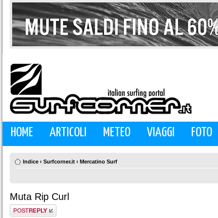
HOME
ARTICOLI
METEO
VIAGGI
FOTO
Indice
‹
Surfcorner.it
‹
Mercatino Surf
Muta Rip Curl
Rispondi al
messaggio