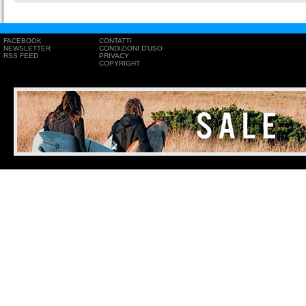
FACEBOOK
CONTATTI
NEWSLETTER
CONDIZIONI D'USO
RSS FEED
PRIVACY
COPYRIGHT