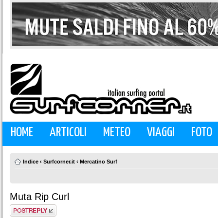
HOME
ARTICOLI
METEO
VIAGGI
FOTO
Indice
‹
Surfcorner.it
‹
Mercatino Surf
Muta Rip Curl
Rispondi al
messaggio