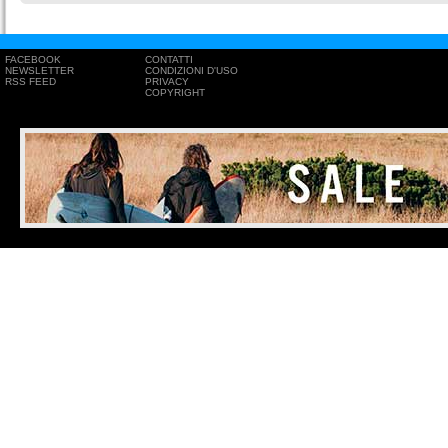
FACEBOOK
CONTATTI
NEWSLETTER
CONDIZIONI D'USO
RSS FEED
PRIVACY
COPYRIGHT