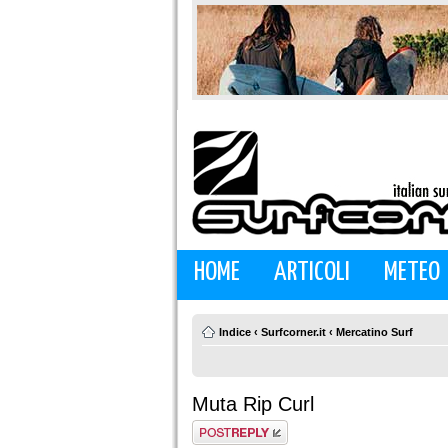
HOME
ARTICOLI
METEO
Indice
‹
Surfcorner.it
‹
Mercatino Surf
Muta Rip Curl
Rispondi al
messaggio