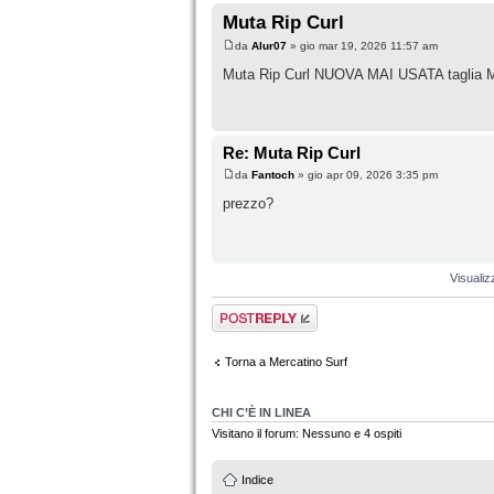
Muta Rip Curl
da
Alur07
» gio mar 19, 2026 11:57 am
Muta Rip Curl NUOVA MAI USATA taglia M 
Re: Muta Rip Curl
da
Fantoch
» gio apr 09, 2026 3:35 pm
prezzo?
Visualiz
Rispondi al
messaggio
Torna a Mercatino Surf
CHI C’È IN LINEA
Visitano il forum: Nessuno e 4 ospiti
Indice