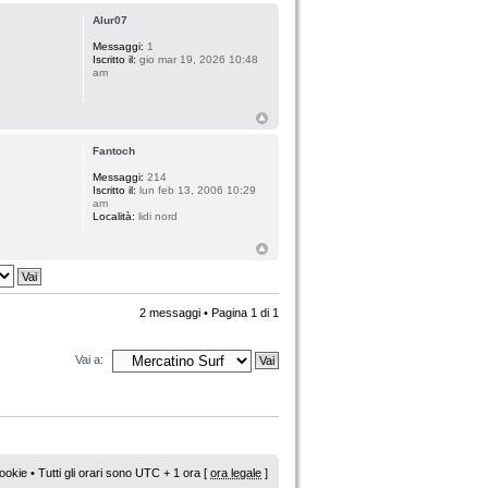
Alur07
Messaggi:
1
Iscritto il:
gio mar 19, 2026 10:48
am
Fantoch
Messaggi:
214
Iscritto il:
lun feb 13, 2006 10:29
am
Località:
lidi nord
2 messaggi • Pagina
1
di
1
Vai a:
ookie
• Tutti gli orari sono UTC + 1 ora [
ora legale
]