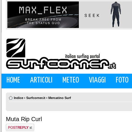
HOME
ARTICOLI
METEO
VIAGGI
FOTO
Indice
‹
Surfcorner.it
‹
Mercatino Surf
Muta Rip Curl
Rispondi al
messaggio