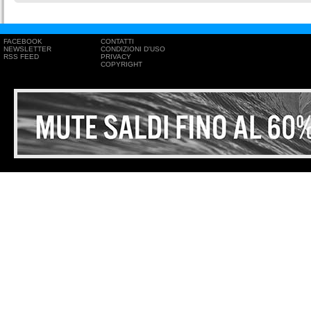
FACEBOOK
CONTATTI
NEWSLETTER
CONDIZIONI D'USO
RSS FEED
PRIVACY
COPYRIGHT