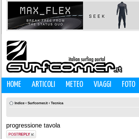
HOME
ARTICOLI
METEO
VIAGGI
FOTO
Indice
‹
Surfcorner.it
‹
Tecnica
progressione tavola
Rispondi al
messaggio