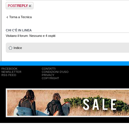
Rispondi al
messaggio
Torna a Tecnica
CHI C’È IN LINEA
Visitano il forum: Nessuno e 4 ospiti
Indice
FACEBOOK
CONTATTI
NEWSLETTER
CONDIZIONI D'USO
RSS FEED
PRIVACY
COPYRIGHT