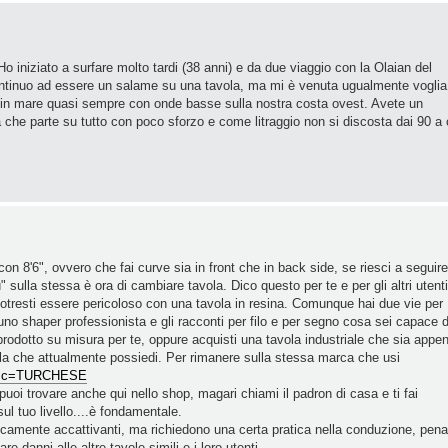
 Ho iniziato a surfare molto tardi (38 anni) e da due viaggio con la Olaian del
ntinuo ad essere un salame su una tavola, ma mi è venuta ugualmente voglia
 in mare quasi sempre con onde basse sulla nostra costa ovest. Avete un
 che parte su tutto con poco sforzo e come litraggio non si discosta dai 90 a 
n 8'6", ovvero che fai curve sia in front che in back side, se riesci a seguire
" sulla stessa è ora di cambiare tavola. Dico questo per te e per gli altri utenti
, potresti essere pericoloso con una tavola in resina. Comunque hai due vie per
 uno shaper professionista e gli racconti per filo e per segno cosa sei capace d
n prodotto su misura per te, oppure acquisti una tavola industriale che sia appe
ella che attualmente possiedi. Per rimanere sulla stessa marca che usi
 ... c=TURCHESE
uoi trovare anche qui nello shop, magari chiami il padron di casa e ti fai
sul tuo livello....è fondamentale.
icamente accattivanti, ma richiedono una certa pratica nella conduzione, pena
 danni alle altre tavole simili e i loro utenti.