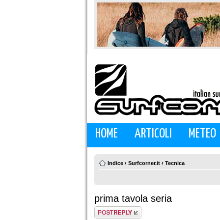
HOME
ARTICOLI
METEO
Indice
‹
Surfcorner.it
‹
Tecnica
prima tavola seria
Rispondi al
messaggio