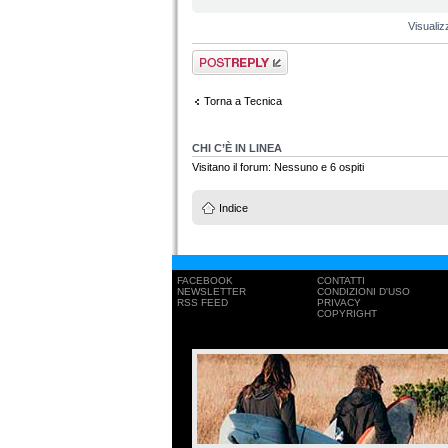
Visualiz
Rispondi al
messaggio
Torna a Tecnica
CHI C’È IN LINEA
Visitano il forum: Nessuno e 6 ospiti
Indice
FACEBOOK
CONTATTI
NEWSLETTER
CONDIZIONI D'USO
RSS FEED
PRIVACY
COPYRIGHT