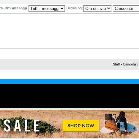
za ultimi messaggi:
Ordina per
Staff
•
Cancella c