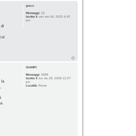
giaco
Messaggi:
10
Iscritto il:
ven set 04, 2020 4:45
pm
 di
cui
GIAMPI
Messaggi:
3088
Iscritto il:
lun dic 28, 2009 12:07
 la
pm
Località:
Roma
,
i
na