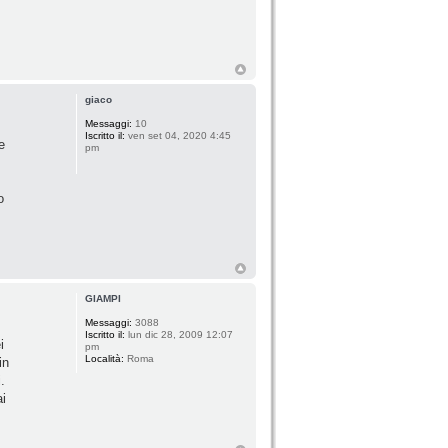
giaco
Messaggi:
10
Iscritto il:
ven set 04, 2020 4:45
e
pm
o
GIAMPI
Messaggi:
3088
Iscritto il:
lun dic 28, 2009 12:07
i
pm
Località:
Roma
in
.
ai