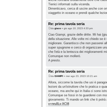
Tienici informati sulla vicenda.
Dimenticavo, cerca di uscire anche con ond
viaggetto in oceano e prendi qualche lezio
Re: prima tavola seria
da
giaco
» gio ago 10, 2023 4:33 pm
Ciao Giampi, grazie delle dritte. Mi hai (
della situazione. Alle volte mi chiedo se è
migliorare. Garantisco che non passerei all
super spugnone e cerco di organizzare una 
che l'età e la lentezza dei miglioramenti m
Comunque non mollerò.
A presto.
Re: prima tavola seria
da
GIAMPI
» mer ago 23, 2023 10:21 am
Allora, siccome la tavola che usi è parag
lezioni da un'istruttore che lo pratica o
oceano, ma anche qui in Italia ci sono istru
Comunque se fossi in te guarderei con molt
giovamento. Ti mando un link che ti potrà
v=nru0Lx-XCI8