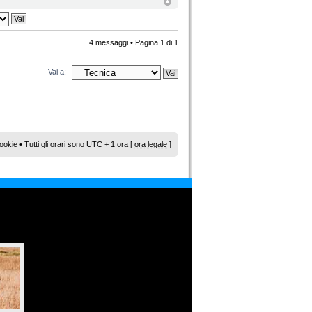
4 messaggi • Pagina
1
di
1
Vai a:
ookie
• Tutti gli orari sono UTC + 1 ora [
ora legale
]