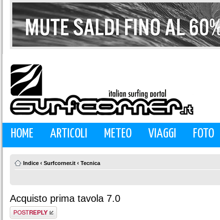
HOME
ARTICOLI
METEO
VIAGGI
FOTO
Indice
‹
Surfcorner.it
‹
Tecnica
Acquisto prima tavola 7.0
Rispondi al
messaggio