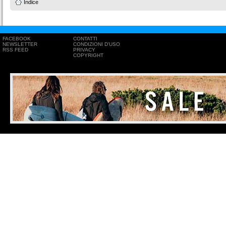
Indice
FACEBOOK
CONTATTI
NEWSLETTER
CONDIZIONI D'USO
RSS FEED
PRIVACY
COPYRIGHT