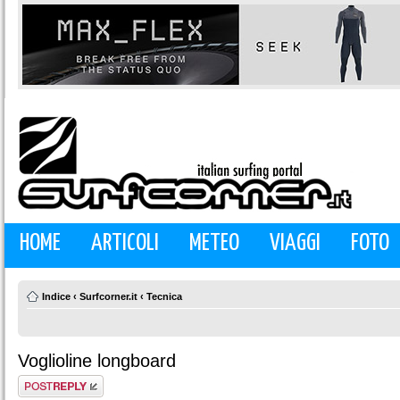
HOME
ARTICOLI
METEO
VIAGGI
FOTO
Indice
‹
Surfcorner.it
‹
Tecnica
Voglioline longboard
Rispondi al
messaggio