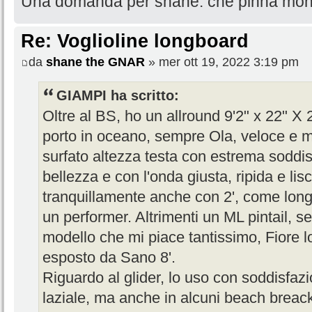
Una domanda per shane: che pinna mont
Re: Voglioline longboard
da
shane the GNAR
» mer ott 19, 2022 3:19 pm
GIAMPI ha scritto:
Oltre al BS, ho un allround 9'2" x 22" X 
porto in oceano, sempre Ola, veloce e m
surfato altezza testa con estrema soddi
bellezza e con l'onda giusta, ripida e lisc
tranquillamente anche con 2', come long 
un performer. Altrimenti un ML pintail, s
modello che mi piace tantissimo, Fiore l
esposto da Sano 8'.
Riguardo al glider, lo uso con soddisfazi
laziale, ma anche in alcuni beach breac