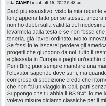
da
GIAMPI
» sab ott 15, 2022 5:48 pm
Sarò più esaustivo, visto la mia recente v
long appena fatto per se stesso, ancora
non ho dubbi sulla validità del medesimo
levarmela dalla testa e se non fosse che
tenerla, già l'avrei ordinato. Molto innovat
Se fossi in te lascerei perdere gli americ
progetti che giungono da noi, tutto il res
e glassata in Europa e paghi un'occhio de
Per i Bing puoi sempre mandare una mail 
l'elevator sapendo dove surfi, ma quando 
compreso di spedizione credo che ritorne
che non fai un viaggio in Cali, parti senza
Suppongo che tu abbia il BS 9'4", io me l
volevo misure diciamo classiche per il m