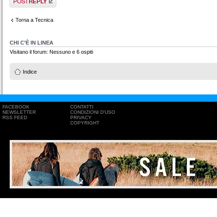
messaggio
Torna a Tecnica
CHI C’È IN LINEA
Visitano il forum: Nessuno e 6 ospiti
Indice
FACEBOOK
CONTATTI
NEWSLETTER
CONDIZIONI D'USO
RSS FEED
PRIVACY
COPYRIGHT