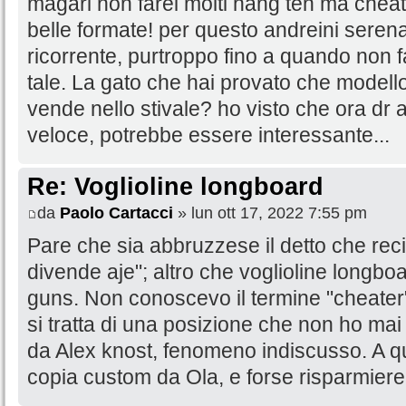
magari non farei molti hang ten ma cheat
belle formate! per questo andreini seren
ricorrente, purtroppo fino a quando non fa
tale. La gato che hai provato che modello 
vende nello stivale? ho visto che ora dr a
veloce, potrebbe essere interessante...
Re: Voglioline longboard
da
Paolo Cartacci
» lun ott 17, 2022 7:55 pm
Pare che sia abbruzzese il detto che recit
divende aje"; altro che voglioline longboar
guns. Non conoscevo il termine "cheater"
si tratta di una posizione che non ho ma
da Alex knost, fenomeno indiscusso. A qu
copia custom da Ola, e forse risparmiere