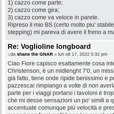
1) cazzo come parte;
2) cazzo come gira;
3) cazzo come va veloce in parete.
Ripreso il mio BS (certo molto piu' stabil
stepping) mi pareva di avere il freno a ma
Re: Voglioline longboard
da
shane the GNAR
» lun ott 17, 2022 5:32 pm
Ciao Fiore capisco esattamente cosa inten
Christenson, è un midlenght 7'0, un missile
già fatto, tiene onde ripide benissimo e 
pazzesca! rimpiango a volte di non averl
parte per i viaggi portarsi i tavoloni è 
che mi desse sensazioni un po' simili a 
accentuate comunque più velocità e presa,