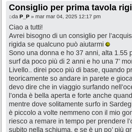
Consiglio per prima tavola rig
da
P_P
» mar mar 04, 2025 12:17 pm
Ciao a tutti!
Avrei bisogno di un consiglio per l’acqui
rigida se qualcuno può aiutarmi
Sono una donna e ho 37 anni, alta 1.55 pe
surf da poco più di 2 anni e ho una 7’ mo
Livello.. direi poco più di base, quando 
teoricamente so andare in parete e gioca
devo dire che in viaggio surfando nell’o
l’onda è bella aperta e forte anche quan
mentre dove solitamente surfo in Sardegna
è piccolo a volte nemmeno con il mio gom
riesco a remare in tempo per prendere l’
subito nella schiuma, e se è un po’ più g