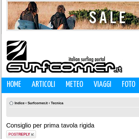
HOME
ARTICOLI
METEO
VIAGGI
FOTO
Indice
‹
Surfcorner.it
‹
Tecnica
Consiglio per prima tavola rigida
Rispondi al
messaggio