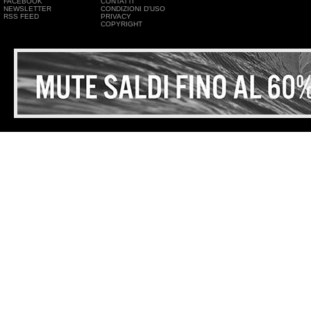
FACEBOOK
CONTATTI
NEWSLETTER
CONDIZIONI D'USO
RSS FEED
PRIVACY
COPYRIGHT