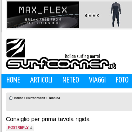
HOME
ARTICOLI
METEO
VIAGGI
FOTO
Indice
‹
Surfcorner.it
‹
Tecnica
Consiglio per prima tavola rigida
Rispondi al
messaggio