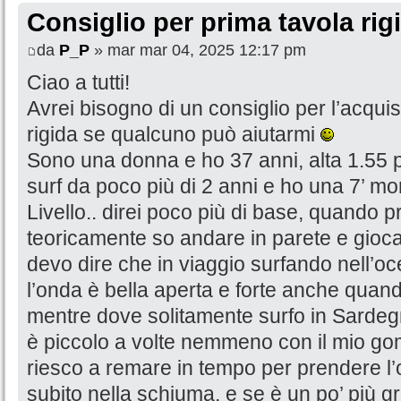
Consiglio per prima tavola rig
da
P_P
» mar mar 04, 2025 12:17 pm
Ciao a tutti!
Avrei bisogno di un consiglio per l’acqui
rigida se qualcuno può aiutarmi
Sono una donna e ho 37 anni, alta 1.55 pe
surf da poco più di 2 anni e ho una 7’ mo
Livello.. direi poco più di base, quando 
teoricamente so andare in parete e gioca
devo dire che in viaggio surfando nell’o
l’onda è bella aperta e forte anche quan
mentre dove solitamente surfo in Sardegna
è piccolo a volte nemmeno con il mio gom
riesco a remare in tempo per prendere l’
subito nella schiuma, e se è un po’ più g