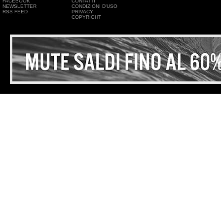
FACEBOOK
CONTATTI
NEWSLETTER
CONDIZIONI D'USO
RSS FEED
PRIVACY
COPYRIGHT