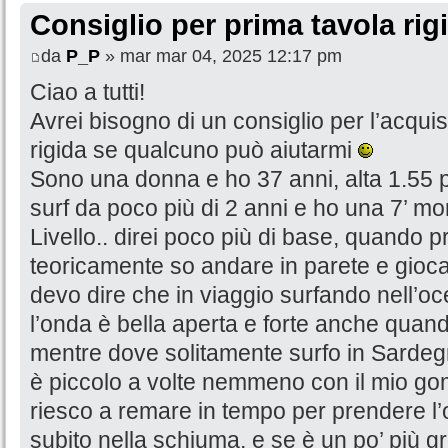
Consiglio per prima tavola rig
da
P_P
» mar mar 04, 2025 12:17 pm
Ciao a tutti!
Avrei bisogno di un consiglio per l’acqui
rigida se qualcuno può aiutarmi
Sono una donna e ho 37 anni, alta 1.55 pe
surf da poco più di 2 anni e ho una 7’ mo
Livello.. direi poco più di base, quando 
teoricamente so andare in parete e gioca
devo dire che in viaggio surfando nell’o
l’onda è bella aperta e forte anche quan
mentre dove solitamente surfo in Sardegna
è piccolo a volte nemmeno con il mio gom
riesco a remare in tempo per prendere l’
subito nella schiuma, e se è un po’ più g