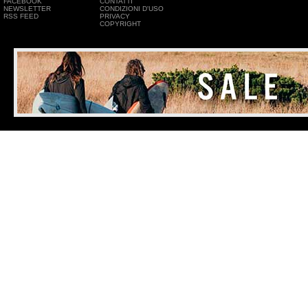
FACEBOOK
CONTATTI
NEWSLETTER
CONDIZIONI D'USO
RSS FEED
PRIVACY
COPYRIGHT