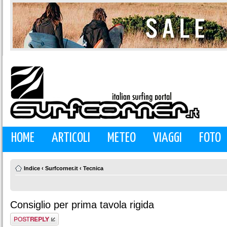
HOME
ARTICOLI
METEO
VIAGGI
FOTO
Indice
‹
Surfcorner.it
‹
Tecnica
Consiglio per prima tavola rigida
Rispondi al
messaggio