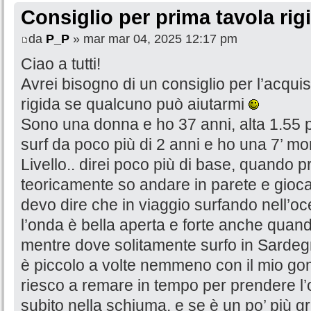
Consiglio per prima tavola rig
da
P_P
» mar mar 04, 2025 12:17 pm
Ciao a tutti!
Avrei bisogno di un consiglio per l’acqui
rigida se qualcuno può aiutarmi
Sono una donna e ho 37 anni, alta 1.55 pe
surf da poco più di 2 anni e ho una 7’ mo
Livello.. direi poco più di base, quando 
teoricamente so andare in parete e gioca
devo dire che in viaggio surfando nell’o
l’onda è bella aperta e forte anche quan
mentre dove solitamente surfo in Sardegna
è piccolo a volte nemmeno con il mio gom
riesco a remare in tempo per prendere l’
subito nella schiuma, e se è un po’ più g