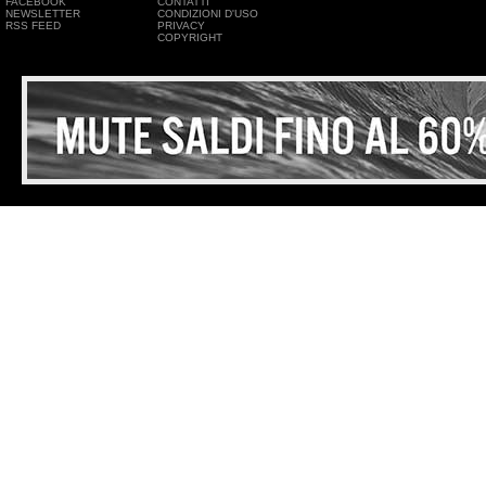
FACEBOOK
CONTATTI
NEWSLETTER
CONDIZIONI D'USO
RSS FEED
PRIVACY
COPYRIGHT