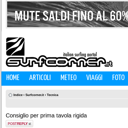
HOME
ARTICOLI
METEO
VIAGGI
FOTO
Indice
‹
Surfcorner.it
‹
Tecnica
Consiglio per prima tavola rigida
Rispondi al
messaggio