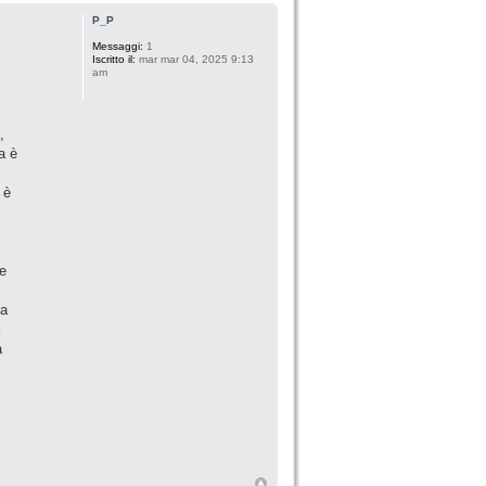
P_P
Messaggi:
1
Iscritto il:
mar mar 04, 2025 9:13
am
,
a è
 è
 e
na
a