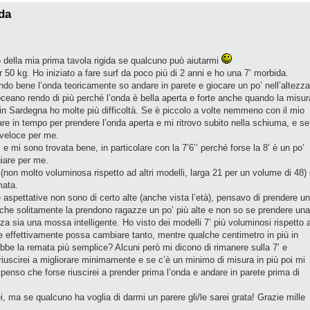
ida
o della mia prima tavola rigida se qualcuno può aiutarmi
50 kg. Ho iniziato a fare surf da poco più di 2 anni e ho una 7’ morbida.
endo bene l’onda teoricamente so andare in parete e giocare un po’ nell’altezza
oceano rendo di più perché l’onda è bella aperta e forte anche quando la misur
in Sardegna ho molte più difficoltà. Se è piccolo a volte nemmeno con il mio
re in tempo per prendere l’onda aperta e mi ritrovo subito nella schiuma, e se
 veloce per me.
’, e mi sono trovata bene, in particolare con la 7’6’’ perché forse la 8’ è un po’
iare per me.
(non molto voluminosa rispetto ad altri modelli, larga 21 per un volume di 48)
mata.
aspettative non sono di certo alte (anche vista l’età), pensavo di prendere u
he solitamente la prendono ragazze un po’ più alte e non so se prendere una
za sia una mossa intelligente. Ho visto dei modelli 7’ più voluminosi rispetto 
 effettivamente possa cambiare tanto, mentre qualche centimetro in più in
bbe la remata più semplice? Alcuni però mi dicono di rimanere sulla 7’ e
iuscirei a migliorare minimamente e se c’è un minimo di misura in più poi mi
penso che forse riuscirei a prender prima l’onda e andare in parete prima di
, ma se qualcuno ha voglia di darmi un parere gli/le sarei grata! Grazie mille