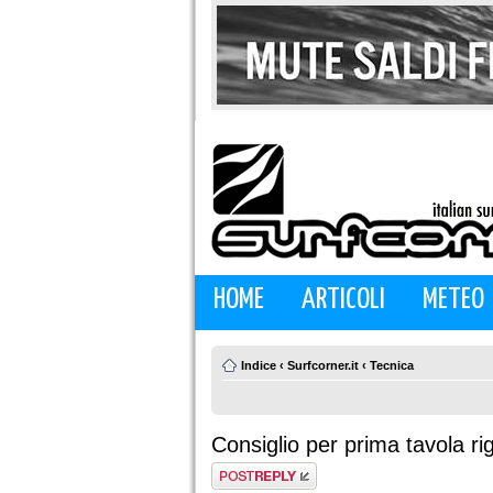
HOME
ARTICOLI
METEO
Indice
‹
Surfcorner.it
‹
Tecnica
Consiglio per prima tavola ri
Rispondi al
messaggio