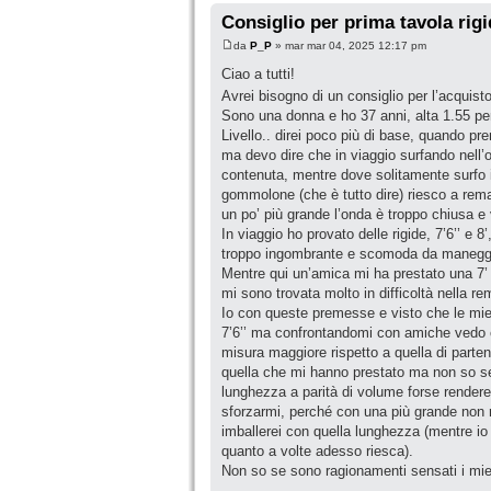
Consiglio per prima tavola rig
da
P_P
» mar mar 04, 2025 12:17 pm
Ciao a tutti!
Avrei bisogno di un consiglio per l’acquist
Sono una donna e ho 37 anni, alta 1.55 per 
Livello.. direi poco più di base, quando pr
ma devo dire che in viaggio surfando nell’
contenuta, mentre dove solitamente surfo 
gommolone (che è tutto dire) riesco a rema
un po’ più grande l’onda è troppo chiusa e
In viaggio ho provato delle rigide, 7’6’’ e 8
troppo ingombrante e scomoda da manegg
Mentre qui un’amica mi ha prestato una 7’ 
mi sono trovata molto in difficoltà nella re
Io con queste premesse e visto che le mie 
7’6’’ ma confrontandomi con amiche vedo c
misura maggiore rispetto a quella di parten
quella che mi hanno prestato ma non so se
lunghezza a parità di volume forse rendere
sforzarmi, perché con una più grande non r
imballerei con quella lunghezza (mentre io 
quanto a volte adesso riesca).
Non so se sono ragionamenti sensati i miei