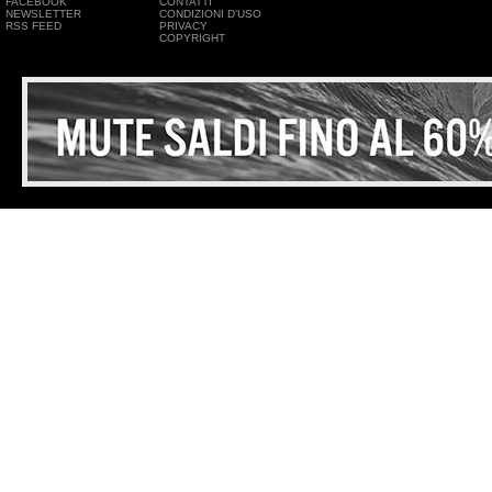
FACEBOOK
CONTATTI
NEWSLETTER
CONDIZIONI D'USO
RSS FEED
PRIVACY
COPYRIGHT