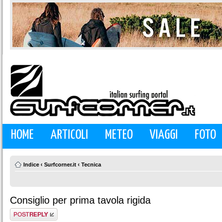
HOME
ARTICOLI
METEO
VIAGGI
FOTO
Indice
‹
Surfcorner.it
‹
Tecnica
Consiglio per prima tavola rigida
Rispondi al
messaggio