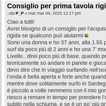
Consiglio per prima tavola rig
da
P_P
» mar mar 04, 2025 12:17 pm
Ciao a tutti!
Avrei bisogno di un consiglio per l’acqui
rigida se qualcuno può aiutarmi
Sono una donna e ho 37 anni, alta 1.55 pe
surf da poco più di 2 anni e ho una 7’ mo
Livello.. direi poco più di base, quando 
teoricamente so andare in parete e gioca
devo dire che in viaggio surfando nell’o
l’onda è bella aperta e forte anche quan
mentre dove solitamente surfo in Sardegna
è piccolo a volte nemmeno con il mio gom
riesco a remare in tempo per prendere l’
subito nella schiuma, e se è un po’ più g