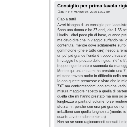
Consiglio per prima tavola rig
da
P_P
» mar mar 04, 2025 12:17 pm
Ciao a tutti!
Avrei bisogno di un consiglio per l’acquist
Sono una donna e ho 37 anni, alta 1.55 per 
Livello.. direi poco più di base, quando pr
ma devo dire che in viaggio surfando nell’
contenuta, mentre dove solitamente surfo 
gommolone (che è tutto dire) riesco a rema
un po’ più grande l’onda è troppo chiusa e
In viaggio ho provato delle rigide, 7’6’’ e 8
troppo ingombrante e scomoda da manegg
Mentre qui un’amica mi ha prestato una 7’ 
mi sono trovata molto in difficoltà nella re
Io con queste premesse e visto che le mie 
7’6’’ ma confrontandomi con amiche vedo c
misura maggiore rispetto a quella di parten
quella che mi hanno prestato ma non so se
lunghezza a parità di volume forse rendere
sforzarmi, perché con una più grande non r
imballerei con quella lunghezza (mentre io 
quanto a volte adesso riesca).
Non so se sono ragionamenti sensati i miei