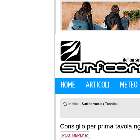
HOME
ARTICOLI
METEO
Indice
‹
Surfcorner.it
‹
Tecnica
Consiglio per prima tavola ri
Rispondi al
messaggio