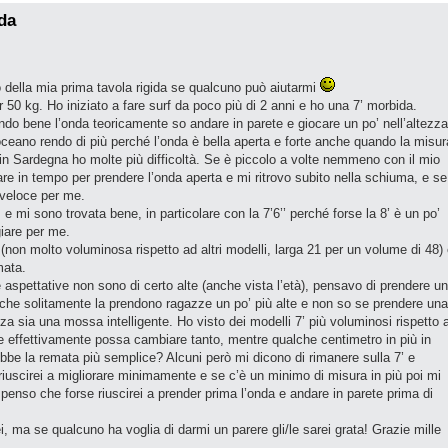
ida
o della mia prima tavola rigida se qualcuno può aiutarmi
50 kg. Ho iniziato a fare surf da poco più di 2 anni e ho una 7’ morbida.
endo bene l’onda teoricamente so andare in parete e giocare un po’ nell’altezza
oceano rendo di più perché l’onda è bella aperta e forte anche quando la misur
in Sardegna ho molte più difficoltà. Se è piccolo a volte nemmeno con il mio
re in tempo per prendere l’onda aperta e mi ritrovo subito nella schiuma, e se
 veloce per me.
’, e mi sono trovata bene, in particolare con la 7’6’’ perché forse la 8’ è un po’
iare per me.
(non molto voluminosa rispetto ad altri modelli, larga 21 per un volume di 48)
mata.
aspettative non sono di certo alte (anche vista l’età), pensavo di prendere u
he solitamente la prendono ragazze un po’ più alte e non so se prendere una
za sia una mossa intelligente. Ho visto dei modelli 7’ più voluminosi rispetto 
 effettivamente possa cambiare tanto, mentre qualche centimetro in più in
bbe la remata più semplice? Alcuni però mi dicono di rimanere sulla 7’ e
iuscirei a migliorare minimamente e se c’è un minimo di misura in più poi mi
penso che forse riuscirei a prender prima l’onda e andare in parete prima di
, ma se qualcuno ha voglia di darmi un parere gli/le sarei grata! Grazie mille