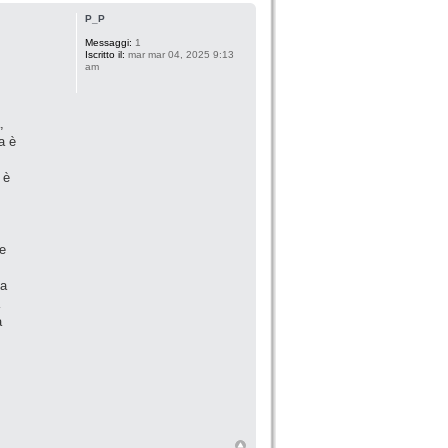
P_P
Messaggi:
1
Iscritto il:
mar mar 04, 2025 9:13
am
,
a è
 è
 e
na
a