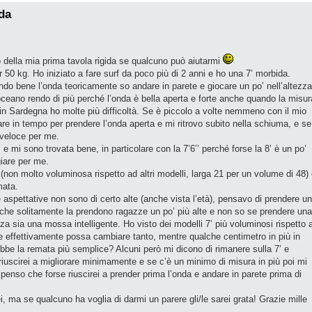
ida
o della mia prima tavola rigida se qualcuno può aiutarmi
50 kg. Ho iniziato a fare surf da poco più di 2 anni e ho una 7’ morbida.
endo bene l’onda teoricamente so andare in parete e giocare un po’ nell’altezza
oceano rendo di più perché l’onda è bella aperta e forte anche quando la misur
in Sardegna ho molte più difficoltà. Se è piccolo a volte nemmeno con il mio
re in tempo per prendere l’onda aperta e mi ritrovo subito nella schiuma, e se
 veloce per me.
’, e mi sono trovata bene, in particolare con la 7’6’’ perché forse la 8’ è un po’
iare per me.
(non molto voluminosa rispetto ad altri modelli, larga 21 per un volume di 48)
mata.
aspettative non sono di certo alte (anche vista l’età), pensavo di prendere u
he solitamente la prendono ragazze un po’ più alte e non so se prendere una
za sia una mossa intelligente. Ho visto dei modelli 7’ più voluminosi rispetto 
 effettivamente possa cambiare tanto, mentre qualche centimetro in più in
bbe la remata più semplice? Alcuni però mi dicono di rimanere sulla 7’ e
iuscirei a migliorare minimamente e se c’è un minimo di misura in più poi mi
penso che forse riuscirei a prender prima l’onda e andare in parete prima di
, ma se qualcuno ha voglia di darmi un parere gli/le sarei grata! Grazie mille