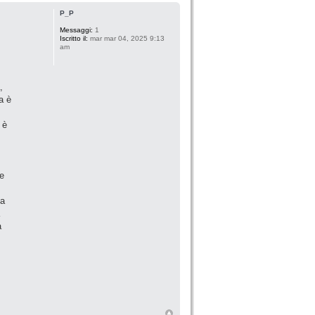
P_P
Messaggi:
1
Iscritto il:
mar mar 04, 2025 9:13
am
,
a è
 è
 e
na
a