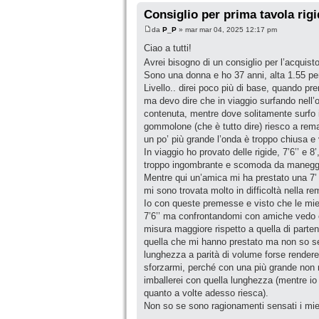
Consiglio per prima tavola rig
da
P_P
» mar mar 04, 2025 12:17 pm
Ciao a tutti!
Avrei bisogno di un consiglio per l’acquist
Sono una donna e ho 37 anni, alta 1.55 per 
Livello.. direi poco più di base, quando pr
ma devo dire che in viaggio surfando nell’
contenuta, mentre dove solitamente surfo 
gommolone (che è tutto dire) riesco a rema
un po’ più grande l’onda è troppo chiusa e
In viaggio ho provato delle rigide, 7’6’’ e 8
troppo ingombrante e scomoda da manegg
Mentre qui un’amica mi ha prestato una 7’ 
mi sono trovata molto in difficoltà nella re
Io con queste premesse e visto che le mie 
7’6’’ ma confrontandomi con amiche vedo c
misura maggiore rispetto a quella di parten
quella che mi hanno prestato ma non so se
lunghezza a parità di volume forse rendere
sforzarmi, perché con una più grande non r
imballerei con quella lunghezza (mentre io 
quanto a volte adesso riesca).
Non so se sono ragionamenti sensati i miei